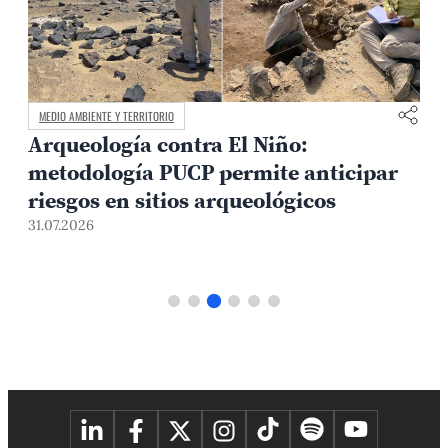
MEDIO AMBIENTE Y TERRITORIO
Arqueología contra El Niño:
metodología PUCP permite anticipar
3
riesgos en sitios arqueológicos
31.07.2026