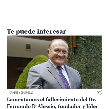
Te puede interesar
MEDIO AMBIENTE Y TERRITORIO
Arqueología contra El Niño:
metodología PUCP permite anticipar
3