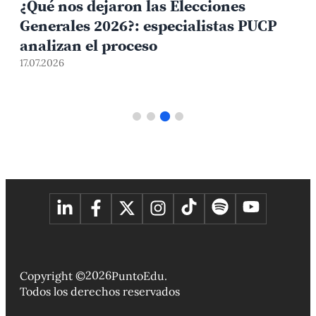
¿Qué nos dejaron las Elecciones
Generales 2026?: especialistas PUCP
analizan el proceso
1
17.07.2026
2026
Copyright ©
PuntoEdu.
Todos los derechos reservados