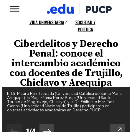
VIDA UNIVERSITARIA
SOCIEDAD Y
/
POLÍTICA
Ciberdelitos y Derecho
Penal: conoce el
intercambio académico
con docentes de Trujillo,
Chiclayo y Arequipa
El Dr. Mauro Pari Taboada (Universidad Católica de Santa María,
Arequipa), la Mag. Fátima Pérez Burga (Universidad Santo
Toribio de Mogrovejo, Chiclayo) y el Dr. Edilberto Martínez
Castro (Universidad Nacional de Trujillo) participaron en
diversas actividades académicas en Derecho PUCP.
1
/
4