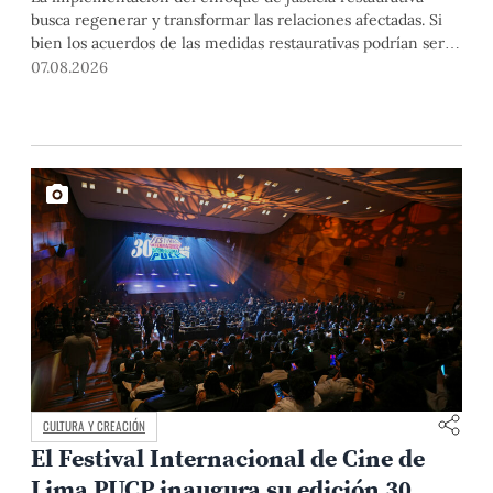
busca regenerar y transformar las relaciones afectadas. Si
bien los acuerdos de las medidas restaurativas podrían ser
considerados por las instancias disciplinarias, este proceso
07.08.2026
no reemplaza sus procedimientos.
CULTURA Y CREACIÓN
El Festival Internacional de Cine de
Lima PUCP inaugura su edición 30