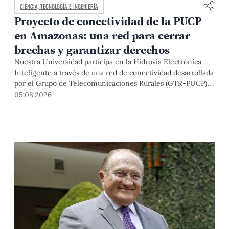
CIENCIA, TECNOLOGÍA E INGENIERÍA
Proyecto de conectividad de la PUCP
en Amazonas: una red para cerrar
brechas y garantizar derechos
Nuestra Universidad participa en la Hidrovía Electrónica
Inteligente a través de una red de conectividad desarrollada
por el Grupo de Telecomunicaciones Rurales (GTR-PUCP)
desde el 2018. En esta nota repasamos cómo ha sido el
05.08.2026
desarrollo de esta red, sus aportes a la salud y la educación
de la zona, así como los alcances de la intervención de la
PUCP en el proyecto.