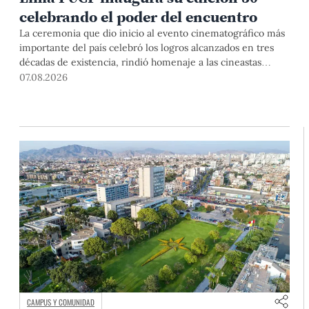
celebrando el poder del encuentro
La ceremonia que dio inicio al evento cinematográfico más
importante del país celebró los logros alcanzados en tres
décadas de existencia, rindió homenaje a las cineastas
Mariana Rondón y Marité Ugás, y planteó un llamado de
07.08.2026
nuestra Universidad a escuchar al sector artístico y
académico frente a la reciente creación del Colegio
Profesional de Artistas del Perú.
CAMPUS Y COMUNIDAD