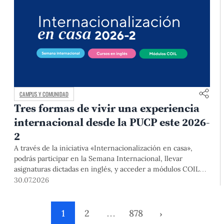
CAMPUS Y COMUNIDAD
Tres formas de vivir una experiencia
internacional desde la PUCP este 2026-
2
A través de la iniciativa «Internacionalización en casa»,
podrás participar en la Semana Internacional, llevar
asignaturas dictadas en inglés, y acceder a módulos COIL
junto con estudiantes y docentes de universidades
30.07.2026
extranjeras. La inscripción se realizará del 4 al 6 de agosto
mediante el Campus Virtual, durante la Matrícula 2026-2.
1
2
…
878
›