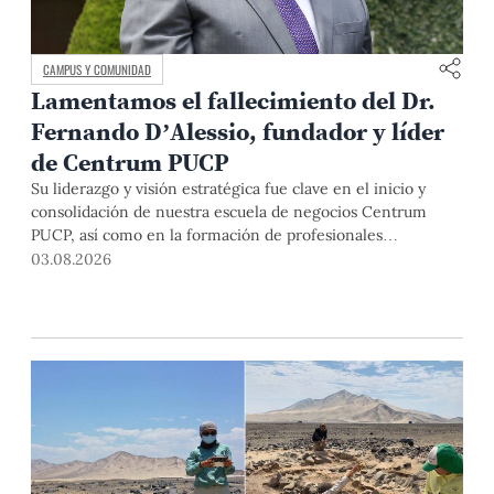
CAMPUS Y COMUNIDAD
Lamentamos el fallecimiento del Dr.
Fernando D’Alessio, fundador y líder
de Centrum PUCP
Su liderazgo y visión estratégica fue clave en el inicio y
consolidación de nuestra escuela de negocios Centrum
PUCP, así como en la formación de profesionales
empresariales comprometidos con el país. Por todo ello,
03.08.2026
nuestra Universidad agradece el aporte del vicealmirante
AP (r) Dr. Fernando D'Alessio (1944-2026).