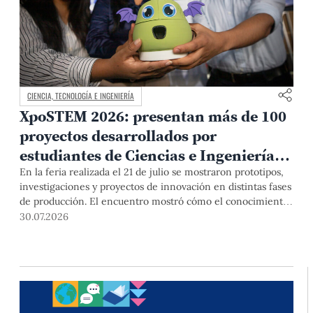
CIENCIA, TECNOLOGÍA E INGENIERÍA
XpoSTEM 2026: presentan más de 100
proyectos desarrollados por
estudiantes de Ciencias e Ingeniería
PUCP orientados a atender
En la feria realizada el 21 de julio se mostraron prototipos,
investigaciones y proyectos de innovación en distintas fases
necesidades del país
de producción. El encuentro mostró cómo el conocimiento
adquirido en las aulas puede responder a desafíos concretos
30.07.2026
del Perú en salud, robótica, inteligencia artificial,
sostenibilidad y sectores productivos.