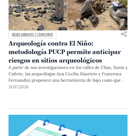
MEDIO AMBIENTE Y TERRITORIO
Arqueología contra El Niño:
metodología PUCP permite anticipar
riesgos en sitios arqueológicos
A partir de sus investigaciones en los valles de Chao, Santa y
Cañete, las arqueólogas Ana Cecilia Mauricio y Francesca
Fernandini proponen una herramienta de bajo costo que
combina datos abiertos, mapas, sistemas de información
31.07.2026
geográfica y trabajo de campo para identificar sitios
arqueológicos vulnerables ante lluvias, inundaciones,
deslizamientos y otros efectos asociados al fenómeno de El
Niño.