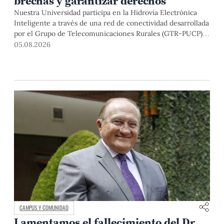
brechas y garantizar derechos
Nuestra Universidad participa en la Hidrovía Electrónica
Inteligente a través de una red de conectividad desarrollada
por el Grupo de Telecomunicaciones Rurales (GTR-PUCP)
desde el 2018. En esta nota repasamos cómo ha sido el
05.08.2026
desarrollo de esta red, sus aportes a la salud y la educación
de la zona, así como los alcances de la intervención de la
PUCP en el proyecto.
CAMPUS Y COMUNIDAD
Lamentamos el fallecimiento del Dr.