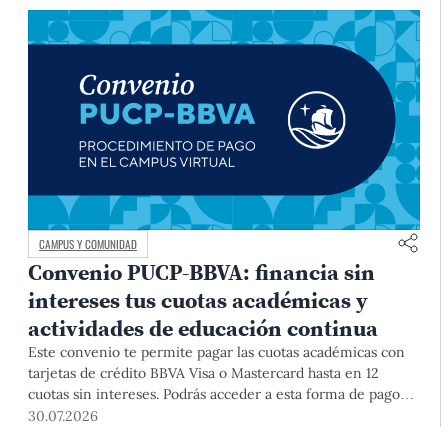
CAMPUS Y COMUNIDAD
Convenio PUCP-BBVA: financia sin
intereses tus cuotas académicas y
actividades de educación continua
Este convenio te permite pagar las cuotas académicas con
tarjetas de crédito BBVA Visa o Mastercard hasta en 12
cuotas sin intereses. Podrás acceder a esta forma de pago
hasta el 31 de diciembre del 2026 para pregrado y posgrado,
30.07.2026
así como para deudas ciclos anteriores, trámites