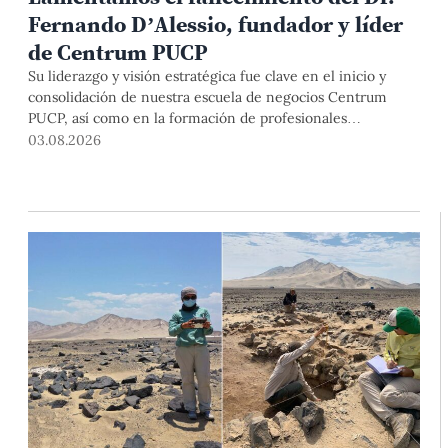
Fernando D’Alessio, fundador y líder
de Centrum PUCP
Su liderazgo y visión estratégica fue clave en el inicio y
consolidación de nuestra escuela de negocios Centrum
PUCP, así como en la formación de profesionales
empresariales comprometidos con el país. Por todo ello,
03.08.2026
nuestra Universidad agradece el aporte del vicealmirante
AP (r) Dr. Fernando D'Alessio (1944-2026).