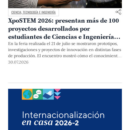
CIENCIA, TECNOLOGÍA E INGENIERÍA
XpoSTEM 2026: presentan más de 100
proyectos desarrollados por
estudiantes de Ciencias e Ingeniería
PUCP orientados a atender
En la feria realizada el 21 de julio se mostraron prototipos,
investigaciones y proyectos de innovación en distintas fases
necesidades del país
de producción. El encuentro mostró cómo el conocimiento
adquirido en las aulas puede responder a desafíos concretos
30.07.2026
del Perú en salud, robótica, inteligencia artificial,
sostenibilidad y sectores productivos.