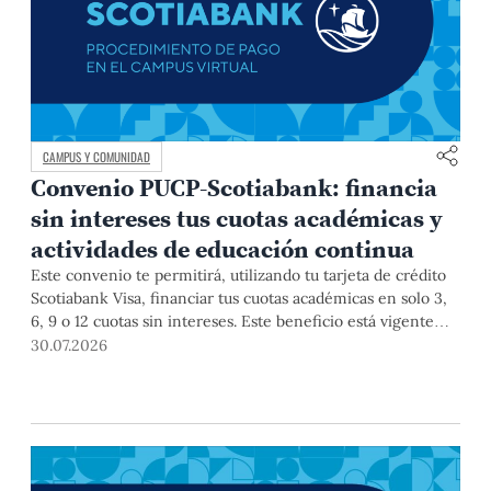
CAMPUS Y COMUNIDAD
Convenio PUCP-Scotiabank: financia
sin intereses tus cuotas académicas y
actividades de educación continua
Este convenio te permitirá, utilizando tu tarjeta de crédito
Scotiabank Visa, financiar tus cuotas académicas en solo 3,
6, 9 o 12 cuotas sin intereses. Este beneficio está vigente
hasta el 31 de diciembre de 2026, y aplica para pagos de
30.07.2026
pregrado, posgrado, así como deudas de ciclos anteriores,
trámites académicos, diplomaturas, programas, cursos o
talleres de educación continua que se pagan con tarjeta de
crédito a través del Campus Virtual.