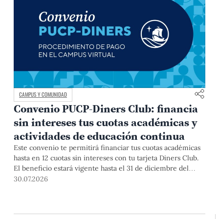
CAMPUS Y COMUNIDAD
Convenio PUCP-Diners Club: financia
sin intereses tus cuotas académicas y
actividades de educación continua
Este convenio te permitirá financiar tus cuotas académicas
hasta en 12 cuotas sin intereses con tu tarjeta Diners Club.
El beneficio estará vigente hasta el 31 de diciembre del
2026 para pregrado y posgrado, así como para deudas de
30.07.2026
ciclos anteriores, trámites académicos, diplomaturas,
programas, cursos o talleres de educación continua que se
pagan con tarjeta de crédito desde el Campus Virtual.