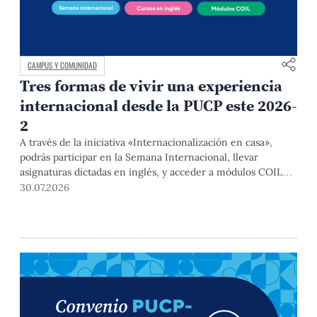
CAMPUS Y COMUNIDAD
Tres formas de vivir una experiencia
internacional desde la PUCP este 2026-
2
A través de la iniciativa «Internacionalización en casa»,
podrás participar en la Semana Internacional, llevar
asignaturas dictadas en inglés, y acceder a módulos COIL
junto con estudiantes y docentes de universidades
30.07.2026
extranjeras. La inscripción se realizará del 4 al 6 de agosto
mediante el Campus Virtual, durante la Matrícula 2026-2.