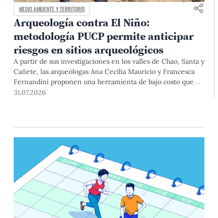
MEDIO AMBIENTE Y TERRITORIO
Arqueología contra El Niño:
metodología PUCP permite anticipar
riesgos en sitios arqueológicos
A partir de sus investigaciones en los valles de Chao, Santa y
Cañete, las arqueólogas Ana Cecilia Mauricio y Francesca
Fernandini proponen una herramienta de bajo costo que
combina datos abiertos, mapas, sistemas de información
31.07.2026
geográfica y trabajo de campo para identificar sitios
arqueológicos vulnerables ante lluvias, inundaciones,
deslizamientos y otros efectos asociados al fenómeno de El
Niño.