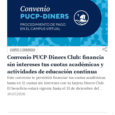
CAMPUS Y COMUNIDAD
Convenio PUCP-Diners Club: financia
sin intereses tus cuotas académicas y
actividades de educación continua
Este convenio te permitirá financiar tus cuotas académicas
hasta en 12 cuotas sin intereses con tu tarjeta Diners Club.
El beneficio estará vigente hasta el 31 de diciembre del
2026 para pregrado y posgrado, así como para deudas de
30.07.2026
ciclos anteriores, trámites académicos, diplomaturas,
programas, cursos o talleres de educación continua que se
pagan con tarjeta de crédito desde el Campus Virtual.