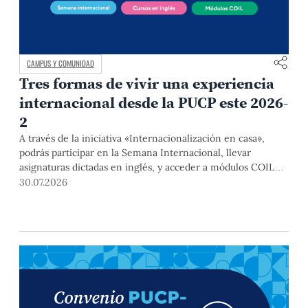
CAMPUS Y COMUNIDAD
Tres formas de vivir una experiencia
internacional desde la PUCP este 2026-
2
A través de la iniciativa «Internacionalización en casa»,
podrás participar en la Semana Internacional, llevar
asignaturas dictadas en inglés, y acceder a módulos COIL
junto con estudiantes y docentes de universidades
30.07.2026
extranjeras. La inscripción se realizará del 4 al 6 de agosto
mediante el Campus Virtual, durante la Matrícula 2026-2.