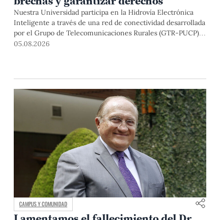
brechas y garantizar derechos
Nuestra Universidad participa en la Hidrovía Electrónica
Inteligente a través de una red de conectividad desarrollada
por el Grupo de Telecomunicaciones Rurales (GTR-PUCP)
desde el 2018. En esta nota repasamos cómo ha sido el
05.08.2026
desarrollo de esta red, sus aportes a la salud y la educación
de la zona, así como los alcances de la intervención de la
PUCP en el proyecto.
CAMPUS Y COMUNIDAD
Lamentamos el fallecimiento del Dr.