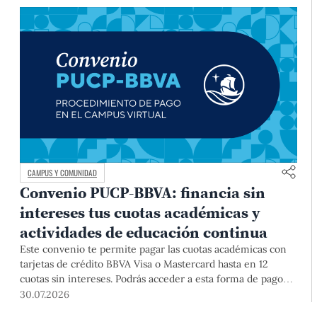
CAMPUS Y COMUNIDAD
Convenio PUCP-BBVA: financia sin
intereses tus cuotas académicas y
actividades de educación continua
Este convenio te permite pagar las cuotas académicas con
tarjetas de crédito BBVA Visa o Mastercard hasta en 12
cuotas sin intereses. Podrás acceder a esta forma de pago
hasta el 31 de diciembre del 2026 para pregrado y posgrado,
30.07.2026
así como para deudas ciclos anteriores, trámites