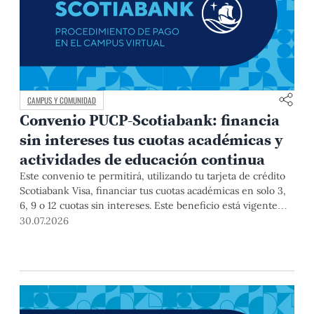
CAMPUS Y COMUNIDAD
Convenio PUCP-Scotiabank: financia
sin intereses tus cuotas académicas y
actividades de educación continua
Este convenio te permitirá, utilizando tu tarjeta de crédito
Scotiabank Visa, financiar tus cuotas académicas en solo 3,
6, 9 o 12 cuotas sin intereses. Este beneficio está vigente
hasta el 31 de diciembre de 2026, y aplica para pagos de
30.07.2026
pregrado, posgrado, así como deudas de ciclos anteriores,
trámites académicos, diplomaturas, programas, cursos o
talleres de educación continua que se pagan con tarjeta de
crédito a través del Campus Virtual.