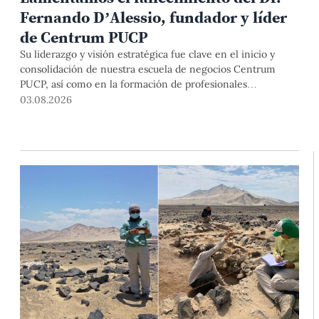
Fernando D’Alessio, fundador y líder
de Centrum PUCP
Su liderazgo y visión estratégica fue clave en el inicio y
consolidación de nuestra escuela de negocios Centrum
PUCP, así como en la formación de profesionales
empresariales comprometidos con el país. Por todo ello,
03.08.2026
nuestra Universidad agradece el aporte del vicealmirante
AP (r) Dr. Fernando D'Alessio (1944-2026).