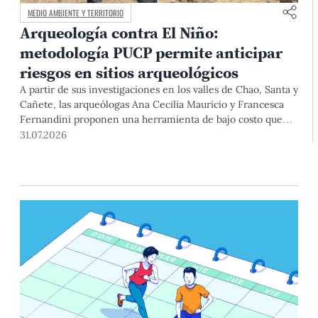
MEDIO AMBIENTE Y TERRITORIO
Arqueología contra El Niño:
metodología PUCP permite anticipar
riesgos en sitios arqueológicos
A partir de sus investigaciones en los valles de Chao, Santa y
Cañete, las arqueólogas Ana Cecilia Mauricio y Francesca
Fernandini proponen una herramienta de bajo costo que
combina datos abiertos, mapas, sistemas de información
31.07.2026
geográfica y trabajo de campo para identificar sitios
arqueológicos vulnerables ante lluvias, inundaciones,
deslizamientos y otros efectos asociados al fenómeno de El
Niño.