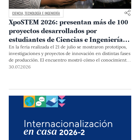
CIENCIA, TECNOLOGÍA E INGENIERÍA
XpoSTEM 2026: presentan más de 100
proyectos desarrollados por
estudiantes de Ciencias e Ingeniería
PUCP orientados a atender
En la feria realizada el 21 de julio se mostraron prototipos,
investigaciones y proyectos de innovación en distintas fases
necesidades del país
de producción. El encuentro mostró cómo el conocimiento
adquirido en las aulas puede responder a desafíos concretos
30.07.2026
del Perú en salud, robótica, inteligencia artificial,
sostenibilidad y sectores productivos.