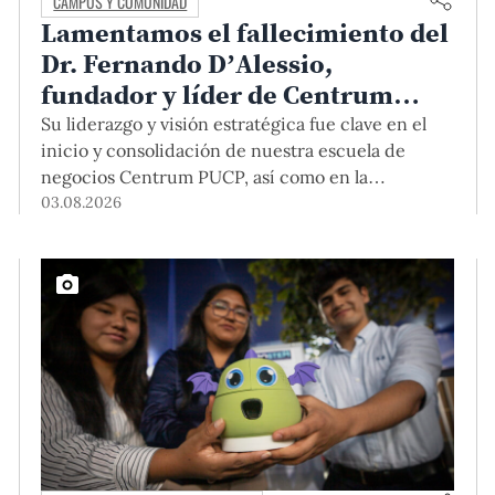
CAMPUS Y COMUNIDAD
Lamentamos el fallecimiento del
Dr. Fernando D’Alessio,
fundador y líder de Centrum
PUCP
Su liderazgo y visión estratégica fue clave en el
inicio y consolidación de nuestra escuela de
negocios Centrum PUCP, así como en la
formación de profesionales empresariales
03.08.2026
comprometidos con el país. Por todo ello, nuestra
Universidad agradece el aporte del vicealmirante
AP (r) Dr. Fernando D'Alessio (1944-2026).