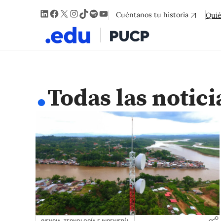
LinkedIn
Facebook
X
Instagram
TikTok
Spotify
YouTube
Cuéntanos tu historia
Qui
.
Todas las notici