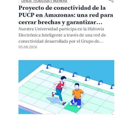
CIENCIA, TECNOLOGÍA E INGENIERÍA
Proyecto de conectividad de la
PUCP en Amazonas: una red para
cerrar brechas y garantizar
derechos
Nuestra Universidad participa en la Hidrovía
Electrónica Inteligente a través de una red de
conectividad desarrollada por el Grupo de
Telecomunicaciones Rurales (GTR-PUCP) desde
05.08.2026
el 2018. En esta nota repasamos cómo ha sido el
desarrollo de esta red, sus aportes a la salud y la
educación de la zona, así como los alcances de la
intervención de la PUCP en el proyecto.