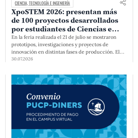
CIENCIA, TECNOLOGÍA E INGENIERÍA
XpoSTEM 2026: presentan más
de 100 proyectos desarrollados
por estudiantes de Ciencias e
Ingeniería PUCP orientados a
En la feria realizada el 21 de julio se mostraron
atender necesidades del país
prototipos, investigaciones y proyectos de
innovación en distintas fases de producción. El
encuentro mostró cómo el conocimiento
30.07.2026
adquirido en las aulas puede responder a desafíos
concretos del Perú en salud, robótica,
inteligencia artificial, sostenibilidad y sectores
productivos.