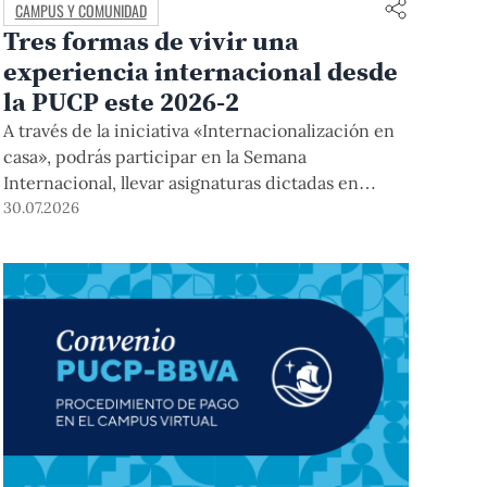
CAMPUS Y COMUNIDAD
Tres formas de vivir una
experiencia internacional desde
la PUCP este 2026-2
A través de la iniciativa «Internacionalización en
casa», podrás participar en la Semana
Internacional, llevar asignaturas dictadas en
inglés, y acceder a módulos COIL junto con
30.07.2026
estudiantes y docentes de universidades
extranjeras. La inscripción se realizará del 4 al 6
de agosto mediante el Campus Virtual, durante la
Matrícula 2026-2.