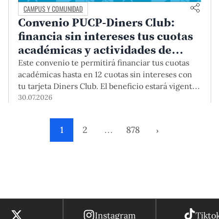
CAMPUS Y COMUNIDAD
Convenio PUCP-Diners Club:
financia sin intereses tus cuotas
académicas y actividades de
educación continua
Este convenio te permitirá financiar tus cuotas
académicas hasta en 12 cuotas sin intereses con
tu tarjeta Diners Club. El beneficio estará vigente
hasta el 31 de diciembre del 2026 para pregrado y
30.07.2026
posgrado, así como para deudas de ciclos
anteriores, trámites académicos, diplomaturas,
1
2
…
878
›
programas, cursos o talleres de educación
continua que se pagan con tarjeta de crédito
desde el Campus Virtual.
Instagram
Tikto