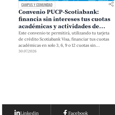
CAMPUS Y COMUNIDAD
Convenio PUCP-Scotiabank:
financia sin intereses tus cuotas
académicas y actividades de
educación continua
Este convenio te permitirá, utilizando tu tarjeta
de crédito Scotiabank Visa, financiar tus cuotas
académicas en solo 3, 6, 9 o 12 cuotas sin
intereses. Este beneficio está vigente hasta el 31
30.07.2026
de diciembre de 2026, y aplica para pagos de
pregrado, posgrado, así como deudas de ciclos
anteriores, trámites académicos, diplomaturas,
programas, cursos o talleres de educación
continua que se pagan con tarjeta de crédito a
través del Campus Virtual.
Linkedin
Facebook