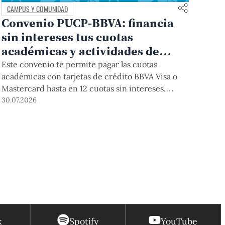
CAMPUS Y COMUNIDAD
Convenio PUCP-BBVA: financia
sin intereses tus cuotas
académicas y actividades de
educación continua
Este convenio te permite pagar las cuotas
académicas con tarjetas de crédito BBVA Visa o
Mastercard hasta en 12 cuotas sin intereses.
Podrás acceder a esta forma de pago hasta el 31
30.07.2026
de diciembre del 2026 para pregrado y posgrado,
así como para deudas ciclos anteriores, trámites
académicos, diplomaturas, programas, cursos o
talleres de educación continua que se pagan con
tarjeta de crédito desde el Campus Virtual.
k
Spotify
YouTube