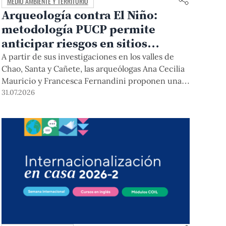
MEDIO AMBIENTE Y TERRITORIO
Arqueología contra El Niño:
metodología PUCP permite
anticipar riesgos en sitios
arqueológicos
A partir de sus investigaciones en los valles de
Chao, Santa y Cañete, las arqueólogas Ana Cecilia
Mauricio y Francesca Fernandini proponen una
herramienta de bajo costo que combina datos
31.07.2026
abiertos, mapas, sistemas de información
geográfica y trabajo de campo para identificar
sitios arqueológicos vulnerables ante lluvias,
inundaciones, deslizamientos y otros efectos
asociados al fenómeno de El Niño.