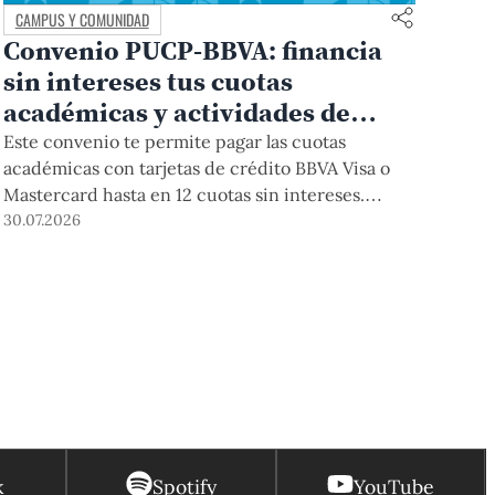
CAMPUS Y COMUNIDAD
Convenio PUCP-BBVA: financia
sin intereses tus cuotas
académicas y actividades de
educación continua
Este convenio te permite pagar las cuotas
académicas con tarjetas de crédito BBVA Visa o
Mastercard hasta en 12 cuotas sin intereses.
Podrás acceder a esta forma de pago hasta el 31
30.07.2026
de diciembre del 2026 para pregrado y posgrado,
así como para deudas ciclos anteriores, trámites
académicos, diplomaturas, programas, cursos o
talleres de educación continua que se pagan con
tarjeta de crédito desde el Campus Virtual.
k
Spotify
YouTube