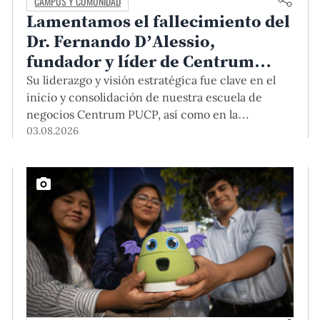
CAMPUS Y COMUNIDAD
Lamentamos el fallecimiento del
Dr. Fernando D’Alessio,
fundador y líder de Centrum
PUCP
Su liderazgo y visión estratégica fue clave en el
inicio y consolidación de nuestra escuela de
negocios Centrum PUCP, así como en la
formación de profesionales empresariales
03.08.2026
comprometidos con el país. Por todo ello, nuestra
Universidad agradece el aporte del vicealmirante
AP (r) Dr. Fernando D'Alessio (1944-2026).