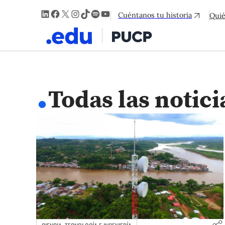
LinkedIn
Facebook
X
Instagram
TikTok
Spotify
YouTube
Cuéntanos tu historia
Qui
.
Todas las notici