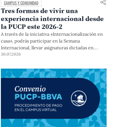
CAMPUS Y COMUNIDAD
Tres formas de vivir una
experiencia internacional desde
la PUCP este 2026-2
A través de la iniciativa «Internacionalización en
casa», podrás participar en la Semana
Internacional, llevar asignaturas dictadas en
inglés, y acceder a módulos COIL junto con
30.07.2026
estudiantes y docentes de universidades
extranjeras. La inscripción se realizará del 4 al 6
de agosto mediante el Campus Virtual, durante la
Matrícula 2026-2.