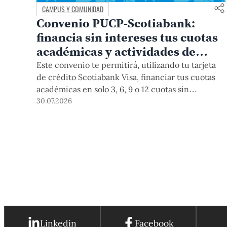
CAMPUS Y COMUNIDAD
Convenio PUCP-Scotiabank:
financia sin intereses tus cuotas
académicas y actividades de
educación continua
Este convenio te permitirá, utilizando tu tarjeta
de crédito Scotiabank Visa, financiar tus cuotas
académicas en solo 3, 6, 9 o 12 cuotas sin
intereses. Este beneficio está vigente hasta el 31
30.07.2026
de diciembre de 2026, y aplica para pagos de
pregrado, posgrado, así como deudas de ciclos
anteriores, trámites académicos, diplomaturas,
programas, cursos o talleres de educación
continua que se pagan con tarjeta de crédito a
través del Campus Virtual.
Linkedin
Facebook