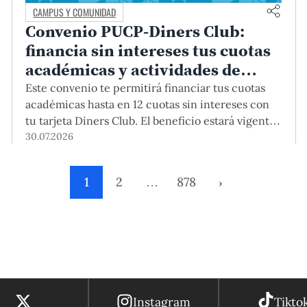
CAMPUS Y COMUNIDAD
Convenio PUCP-Diners Club:
financia sin intereses tus cuotas
académicas y actividades de
educación continua
Este convenio te permitirá financiar tus cuotas
académicas hasta en 12 cuotas sin intereses con
tu tarjeta Diners Club. El beneficio estará vigente
hasta el 31 de diciembre del 2026 para pregrado y
30.07.2026
posgrado, así como para deudas de ciclos
anteriores, trámites académicos, diplomaturas,
1
2
…
878
›
programas, cursos o talleres de educación
continua que se pagan con tarjeta de crédito
desde el Campus Virtual.
Instagram
Tikto