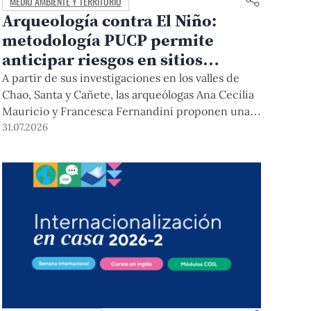
MEDIO AMBIENTE Y TERRITORIO
Arqueología contra El Niño:
metodología PUCP permite
anticipar riesgos en sitios
arqueológicos
A partir de sus investigaciones en los valles de
Chao, Santa y Cañete, las arqueólogas Ana Cecilia
Mauricio y Francesca Fernandini proponen una
herramienta de bajo costo que combina datos
31.07.2026
abiertos, mapas, sistemas de información
geográfica y trabajo de campo para identificar
sitios arqueológicos vulnerables ante lluvias,
inundaciones, deslizamientos y otros efectos
asociados al fenómeno de El Niño.