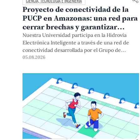
CIENCIA, TECNOLOGÍA E INGENIERÍA
Proyecto de conectividad de la
PUCP en Amazonas: una red para
cerrar brechas y garantizar
derechos
Nuestra Universidad participa en la Hidrovía
Electrónica Inteligente a través de una red de
conectividad desarrollada por el Grupo de
Telecomunicaciones Rurales (GTR-PUCP) desde
05.08.2026
el 2018. En esta nota repasamos cómo ha sido el
desarrollo de esta red, sus aportes a la salud y la
educación de la zona, así como los alcances de la
intervención de la PUCP en el proyecto.