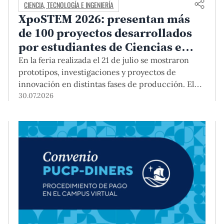
CIENCIA, TECNOLOGÍA E INGENIERÍA
XpoSTEM 2026: presentan más
de 100 proyectos desarrollados
por estudiantes de Ciencias e
Ingeniería PUCP orientados a
En la feria realizada el 21 de julio se mostraron
atender necesidades del país
prototipos, investigaciones y proyectos de
innovación en distintas fases de producción. El
encuentro mostró cómo el conocimiento
30.07.2026
adquirido en las aulas puede responder a desafíos
concretos del Perú en salud, robótica,
inteligencia artificial, sostenibilidad y sectores
productivos.