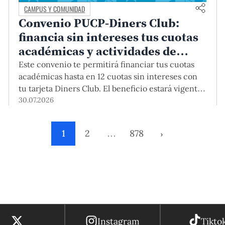
CAMPUS Y COMUNIDAD
Convenio PUCP-Diners Club:
financia sin intereses tus cuotas
académicas y actividades de
educación continua
Este convenio te permitirá financiar tus cuotas
académicas hasta en 12 cuotas sin intereses con
tu tarjeta Diners Club. El beneficio estará vigente
hasta el 31 de diciembre del 2026 para pregrado y
30.07.2026
posgrado, así como para deudas de ciclos
anteriores, trámites académicos, diplomaturas,
1
2
…
878
›
programas, cursos o talleres de educación
continua que se pagan con tarjeta de crédito
desde el Campus Virtual.
Instagram
Tikto