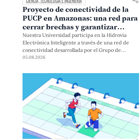
CIENCIA, TECNOLOGÍA E INGENIERÍA
Proyecto de conectividad de la
PUCP en Amazonas: una red para
cerrar brechas y garantizar
derechos
Nuestra Universidad participa en la Hidrovía
Electrónica Inteligente a través de una red de
conectividad desarrollada por el Grupo de
Telecomunicaciones Rurales (GTR-PUCP) desde
05.08.2026
el 2018. En esta nota repasamos cómo ha sido el
desarrollo de esta red, sus aportes a la salud y la
educación de la zona, así como los alcances de la
intervención de la PUCP en el proyecto.