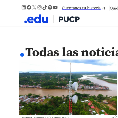
LinkedIn
Facebook
X
Instagram
TikTok
Spotify
YouTube
Cuéntanos tu historia
Qui
.
Todas las notici