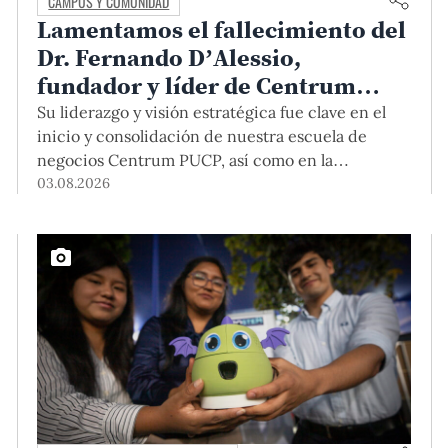
CAMPUS Y COMUNIDAD
Lamentamos el fallecimiento del
Dr. Fernando D’Alessio,
fundador y líder de Centrum
PUCP
Su liderazgo y visión estratégica fue clave en el
inicio y consolidación de nuestra escuela de
negocios Centrum PUCP, así como en la
formación de profesionales empresariales
03.08.2026
comprometidos con el país. Por todo ello, nuestra
Universidad agradece el aporte del vicealmirante
AP (r) Dr. Fernando D'Alessio (1944-2026).