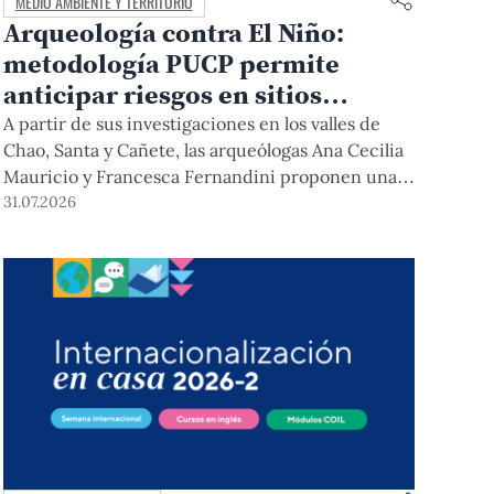
MEDIO AMBIENTE Y TERRITORIO
Arqueología contra El Niño:
metodología PUCP permite
anticipar riesgos en sitios
arqueológicos
A partir de sus investigaciones en los valles de
Chao, Santa y Cañete, las arqueólogas Ana Cecilia
Mauricio y Francesca Fernandini proponen una
herramienta de bajo costo que combina datos
31.07.2026
abiertos, mapas, sistemas de información
geográfica y trabajo de campo para identificar
sitios arqueológicos vulnerables ante lluvias,
inundaciones, deslizamientos y otros efectos
asociados al fenómeno de El Niño.