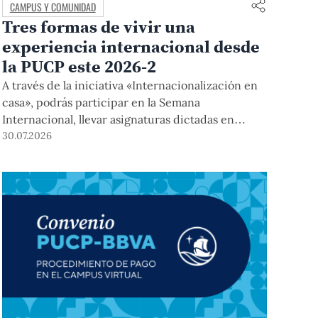
CAMPUS Y COMUNIDAD
Tres formas de vivir una
experiencia internacional desde
la PUCP este 2026-2
A través de la iniciativa «Internacionalización en
casa», podrás participar en la Semana
Internacional, llevar asignaturas dictadas en
inglés, y acceder a módulos COIL junto con
30.07.2026
estudiantes y docentes de universidades
extranjeras. La inscripción se realizará del 4 al 6
de agosto mediante el Campus Virtual, durante la
Matrícula 2026-2.