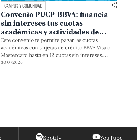
CAMPUS Y COMUNIDAD
Convenio PUCP-BBVA: financia
sin intereses tus cuotas
académicas y actividades de
educación continua
Este convenio te permite pagar las cuotas
académicas con tarjetas de crédito BBVA Visa o
Mastercard hasta en 12 cuotas sin intereses.
Podrás acceder a esta forma de pago hasta el 31
30.07.2026
de diciembre del 2026 para pregrado y posgrado,
así como para deudas ciclos anteriores, trámites
académicos, diplomaturas, programas, cursos o
talleres de educación continua que se pagan con
tarjeta de crédito desde el Campus Virtual.
k
Spotify
YouTube