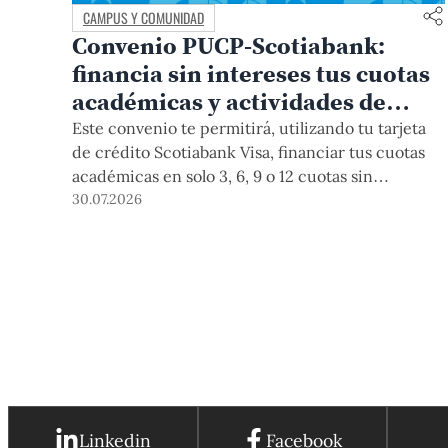
CAMPUS Y COMUNIDAD
Convenio PUCP-Scotiabank:
financia sin intereses tus cuotas
académicas y actividades de
educación continua
Este convenio te permitirá, utilizando tu tarjeta
de crédito Scotiabank Visa, financiar tus cuotas
académicas en solo 3, 6, 9 o 12 cuotas sin
intereses. Este beneficio está vigente hasta el 31
30.07.2026
de diciembre de 2026, y aplica para pagos de
pregrado, posgrado, así como deudas de ciclos
anteriores, trámites académicos, diplomaturas,
programas, cursos o talleres de educación
continua que se pagan con tarjeta de crédito a
través del Campus Virtual.
Linkedin
Facebook