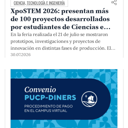
CIENCIA, TECNOLOGÍA E INGENIERÍA
XpoSTEM 2026: presentan más
de 100 proyectos desarrollados
por estudiantes de Ciencias e
Ingeniería PUCP orientados a
En la feria realizada el 21 de julio se mostraron
atender necesidades del país
prototipos, investigaciones y proyectos de
innovación en distintas fases de producción. El
encuentro mostró cómo el conocimiento
30.07.2026
adquirido en las aulas puede responder a desafíos
concretos del Perú en salud, robótica,
inteligencia artificial, sostenibilidad y sectores
productivos.