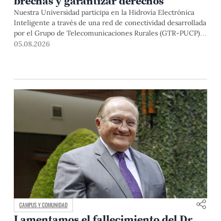
brechas y garantizar derechos
Nuestra Universidad participa en la Hidrovía Electrónica
Inteligente a través de una red de conectividad desarrollada
por el Grupo de Telecomunicaciones Rurales (GTR-PUCP)
desde el 2018. En esta nota repasamos cómo ha sido el
05.08.2026
desarrollo de esta red, sus aportes a la salud y la educación
de la zona, así como los alcances de la intervención de la
PUCP en el proyecto.
CAMPUS Y COMUNIDAD
Lamentamos el fallecimiento del Dr.