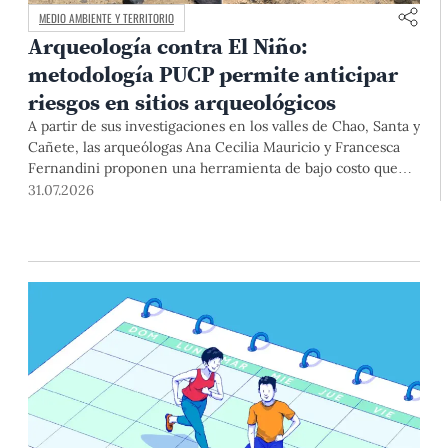
MEDIO AMBIENTE Y TERRITORIO
Arqueología contra El Niño:
metodología PUCP permite anticipar
riesgos en sitios arqueológicos
A partir de sus investigaciones en los valles de Chao, Santa y
Cañete, las arqueólogas Ana Cecilia Mauricio y Francesca
Fernandini proponen una herramienta de bajo costo que
combina datos abiertos, mapas, sistemas de información
31.07.2026
geográfica y trabajo de campo para identificar sitios
arqueológicos vulnerables ante lluvias, inundaciones,
deslizamientos y otros efectos asociados al fenómeno de El
Niño.