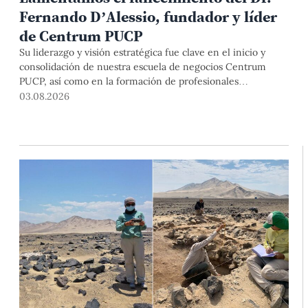
Fernando D’Alessio, fundador y líder
de Centrum PUCP
Su liderazgo y visión estratégica fue clave en el inicio y
consolidación de nuestra escuela de negocios Centrum
PUCP, así como en la formación de profesionales
empresariales comprometidos con el país. Por todo ello,
03.08.2026
nuestra Universidad agradece el aporte del vicealmirante
AP (r) Dr. Fernando D'Alessio (1944-2026).