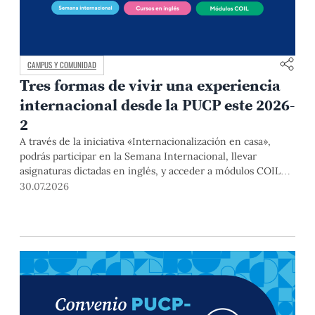
CAMPUS Y COMUNIDAD
Tres formas de vivir una experiencia
internacional desde la PUCP este 2026-
2
A través de la iniciativa «Internacionalización en casa»,
podrás participar en la Semana Internacional, llevar
asignaturas dictadas en inglés, y acceder a módulos COIL
junto con estudiantes y docentes de universidades
30.07.2026
extranjeras. La inscripción se realizará del 4 al 6 de agosto
mediante el Campus Virtual, durante la Matrícula 2026-2.