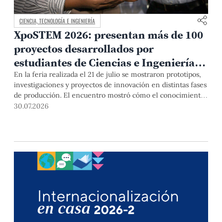
CIENCIA, TECNOLOGÍA E INGENIERÍA
XpoSTEM 2026: presentan más de 100
proyectos desarrollados por
estudiantes de Ciencias e Ingeniería
PUCP orientados a atender
En la feria realizada el 21 de julio se mostraron prototipos,
investigaciones y proyectos de innovación en distintas fases
necesidades del país
de producción. El encuentro mostró cómo el conocimiento
adquirido en las aulas puede responder a desafíos concretos
30.07.2026
del Perú en salud, robótica, inteligencia artificial,
sostenibilidad y sectores productivos.