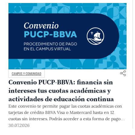
CAMPUS Y COMUNIDAD
Convenio PUCP-BBVA: financia sin
intereses tus cuotas académicas y
actividades de educación continua
Este convenio te permite pagar las cuotas académicas con
tarjetas de crédito BBVA Visa o Mastercard hasta en 12
cuotas sin intereses. Podrás acceder a esta forma de pago
hasta el 31 de diciembre del 2026 para pregrado y posgrado,
30.07.2026
así como para deudas ciclos anteriores, trámites