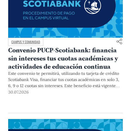
CAMPUS Y COMUNIDAD
Convenio PUCP-Scotiabank: financia
sin intereses tus cuotas académicas y
actividades de educación continua
Este convenio te permitirá, utilizando tu tarjeta de crédito
Scotiabank Visa, financiar tus cuotas académicas en solo 3,
6, 9 o 12 cuotas sin intereses. Este beneficio está vigente
hasta el 31 de diciembre de 2026, y aplica para pagos de
30.07.2026
pregrado, posgrado, así como deudas de ciclos anteriores,
trámites académicos, diplomaturas, programas, cursos o
talleres de educación continua que se pagan con tarjeta de
crédito a través del Campus Virtual.