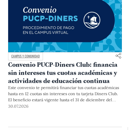
CAMPUS Y COMUNIDAD
Convenio PUCP-Diners Club: financia
sin intereses tus cuotas académicas y
actividades de educación continua
Este convenio te permitirá financiar tus cuotas académicas
hasta en 12 cuotas sin intereses con tu tarjeta Diners Club.
El beneficio estará vigente hasta el 31 de diciembre del
2026 para pregrado y posgrado, así como para deudas de
30.07.2026
ciclos anteriores, trámites académicos, diplomaturas,
programas, cursos o talleres de educación continua que se
pagan con tarjeta de crédito desde el Campus Virtual.