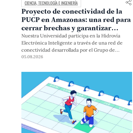
CIENCIA, TECNOLOGÍA E INGENIERÍA
Proyecto de conectividad de la
PUCP en Amazonas: una red para
cerrar brechas y garantizar
derechos
Nuestra Universidad participa en la Hidrovía
Electrónica Inteligente a través de una red de
conectividad desarrollada por el Grupo de
Telecomunicaciones Rurales (GTR-PUCP) desde
05.08.2026
el 2018. En esta nota repasamos cómo ha sido el
desarrollo de esta red, sus aportes a la salud y la
educación de la zona, así como los alcances de la
intervención de la PUCP en el proyecto.