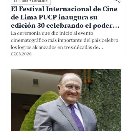
CULTURA Y CREACIÓN
El Festival Internacional de Cine
de Lima PUCP inaugura su
edición 30 celebrando el poder
del encuentro
La ceremonia que dio inicio al evento
cinematográfico más importante del país celebró
los logros alcanzados en tres décadas de
existencia, rindió homenaje a las cineastas
07.08.2026
Mariana Rondón y Marité Ugás, y planteó un
llamado de nuestra Universidad a escuchar al
sector artístico y académico frente a la reciente
creación del Colegio Profesional de Artistas del
Perú.