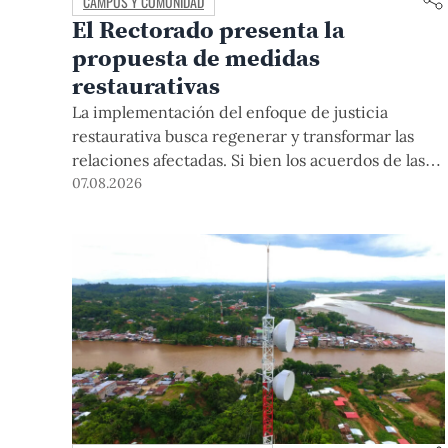
CAMPUS Y COMUNIDAD
El Rectorado presenta la
propuesta de medidas
restaurativas
La implementación del enfoque de justicia
restaurativa busca regenerar y transformar las
relaciones afectadas. Si bien los acuerdos de las
medidas restaurativas podrían ser considerados
07.08.2026
por las instancias disciplinarias, este proceso no
reemplaza sus procedimientos.