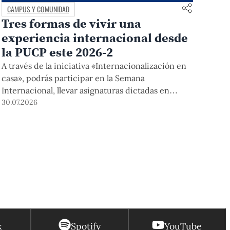
CAMPUS Y COMUNIDAD
Tres formas de vivir una
experiencia internacional desde
la PUCP este 2026-2
A través de la iniciativa «Internacionalización en
casa», podrás participar en la Semana
Internacional, llevar asignaturas dictadas en
inglés, y acceder a módulos COIL junto con
30.07.2026
estudiantes y docentes de universidades
extranjeras. La inscripción se realizará del 4 al 6
de agosto mediante el Campus Virtual, durante la
Matrícula 2026-2.
k
Spotify
YouTube