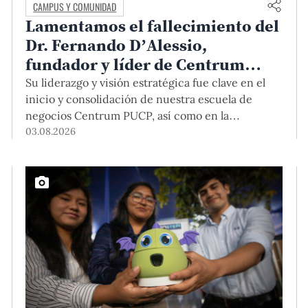
CAMPUS Y COMUNIDAD
Lamentamos el fallecimiento del
Dr. Fernando D’Alessio,
fundador y líder de Centrum
PUCP
Su liderazgo y visión estratégica fue clave en el
inicio y consolidación de nuestra escuela de
negocios Centrum PUCP, así como en la
formación de profesionales empresariales
03.08.2026
comprometidos con el país. Por todo ello, nuestra
Universidad agradece el aporte del vicealmirante
AP (r) Dr. Fernando D'Alessio (1944-2026).