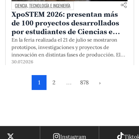
CIENCIA, TECNOLOGÍA E INGENIERÍA
XpoSTEM 2026: presentan más
de 100 proyectos desarrollados
por estudiantes de Ciencias e
Ingeniería PUCP orientados a
En la feria realizada el 21 de julio se mostraron
atender necesidades del país
prototipos, investigaciones y proyectos de
innovación en distintas fases de producción. El
encuentro mostró cómo el conocimiento
30.07.2026
adquirido en las aulas puede responder a desafíos
concretos del Perú en salud, robótica,
1
2
…
878
›
inteligencia artificial, sostenibilidad y sectores
productivos.
Instagram
Tikto