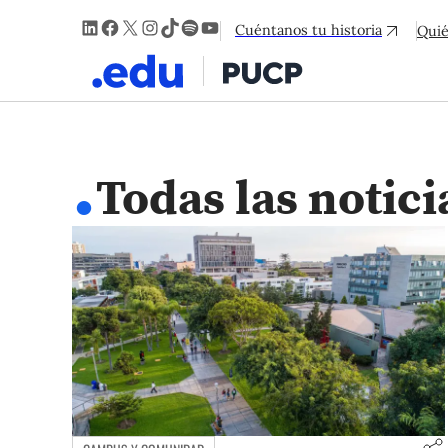
LinkedIn
Facebook
X
Instagram
TikTok
Spotify
YouTube
Cuéntanos tu historia
Qui
.
Todas las notici