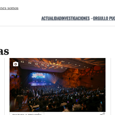
énes somos
ACTUALIDAD
INVESTIGACIONES
ORGULLO PU
as