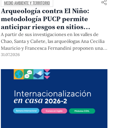
MEDIO AMBIENTE Y TERRITORIO
Arqueología contra El Niño:
metodología PUCP permite
anticipar riesgos en sitios
arqueológicos
A partir de sus investigaciones en los valles de
Chao, Santa y Cañete, las arqueólogas Ana Cecilia
Mauricio y Francesca Fernandini proponen una
herramienta de bajo costo que combina datos
31.07.2026
abiertos, mapas, sistemas de información
geográfica y trabajo de campo para identificar
sitios arqueológicos vulnerables ante lluvias,
inundaciones, deslizamientos y otros efectos
asociados al fenómeno de El Niño.