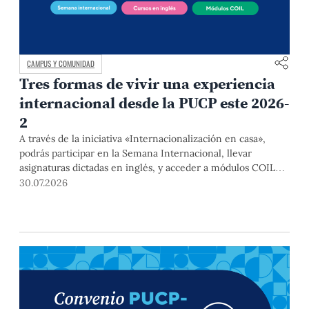
CAMPUS Y COMUNIDAD
Tres formas de vivir una experiencia
internacional desde la PUCP este 2026-
2
A través de la iniciativa «Internacionalización en casa»,
podrás participar en la Semana Internacional, llevar
asignaturas dictadas en inglés, y acceder a módulos COIL
junto con estudiantes y docentes de universidades
30.07.2026
extranjeras. La inscripción se realizará del 4 al 6 de agosto
mediante el Campus Virtual, durante la Matrícula 2026-2.