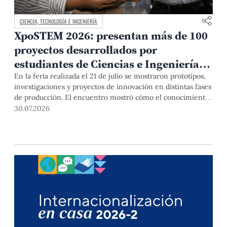
CIENCIA, TECNOLOGÍA E INGENIERÍA
XpoSTEM 2026: presentan más de 100
proyectos desarrollados por
estudiantes de Ciencias e Ingeniería
PUCP orientados a atender
En la feria realizada el 21 de julio se mostraron prototipos,
investigaciones y proyectos de innovación en distintas fases
necesidades del país
de producción. El encuentro mostró cómo el conocimiento
adquirido en las aulas puede responder a desafíos concretos
30.07.2026
del Perú en salud, robótica, inteligencia artificial,
sostenibilidad y sectores productivos.