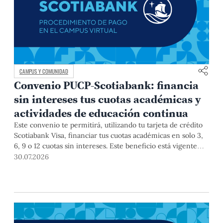
CAMPUS Y COMUNIDAD
Convenio PUCP-Scotiabank: financia
sin intereses tus cuotas académicas y
actividades de educación continua
Este convenio te permitirá, utilizando tu tarjeta de crédito
Scotiabank Visa, financiar tus cuotas académicas en solo 3,
6, 9 o 12 cuotas sin intereses. Este beneficio está vigente
hasta el 31 de diciembre de 2026, y aplica para pagos de
30.07.2026
pregrado, posgrado, así como deudas de ciclos anteriores,
trámites académicos, diplomaturas, programas, cursos o
talleres de educación continua que se pagan con tarjeta de
crédito a través del Campus Virtual.