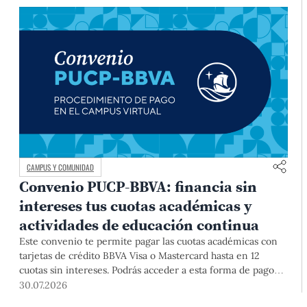
CAMPUS Y COMUNIDAD
Convenio PUCP-BBVA: financia sin
intereses tus cuotas académicas y
actividades de educación continua
Este convenio te permite pagar las cuotas académicas con
tarjetas de crédito BBVA Visa o Mastercard hasta en 12
cuotas sin intereses. Podrás acceder a esta forma de pago
hasta el 31 de diciembre del 2026 para pregrado y posgrado,
30.07.2026
así como para deudas ciclos anteriores, trámites