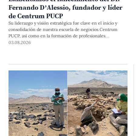
Fernando D’Alessio, fundador y líder
de Centrum PUCP
Su liderazgo y visión estratégica fue clave en el inicio y
consolidación de nuestra escuela de negocios Centrum
PUCP, así como en la formación de profesionales
empresariales comprometidos con el país. Por todo ello,
03.08.2026
nuestra Universidad agradece el aporte del vicealmirante
AP (r) Dr. Fernando D'Alessio (1944-2026).