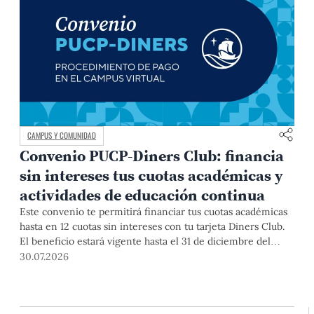
CAMPUS Y COMUNIDAD
Convenio PUCP-Diners Club: financia
sin intereses tus cuotas académicas y
actividades de educación continua
Este convenio te permitirá financiar tus cuotas académicas
hasta en 12 cuotas sin intereses con tu tarjeta Diners Club.
El beneficio estará vigente hasta el 31 de diciembre del
2026 para pregrado y posgrado, así como para deudas de
30.07.2026
ciclos anteriores, trámites académicos, diplomaturas,
programas, cursos o talleres de educación continua que se
pagan con tarjeta de crédito desde el Campus Virtual.