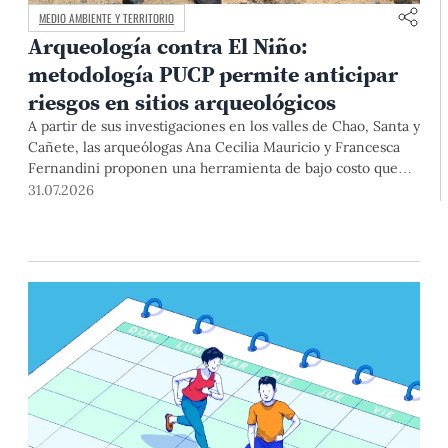
MEDIO AMBIENTE Y TERRITORIO
Arqueología contra El Niño:
metodología PUCP permite anticipar
riesgos en sitios arqueológicos
A partir de sus investigaciones en los valles de Chao, Santa y
Cañete, las arqueólogas Ana Cecilia Mauricio y Francesca
Fernandini proponen una herramienta de bajo costo que
combina datos abiertos, mapas, sistemas de información
31.07.2026
geográfica y trabajo de campo para identificar sitios
arqueológicos vulnerables ante lluvias, inundaciones,
deslizamientos y otros efectos asociados al fenómeno de El
Niño.