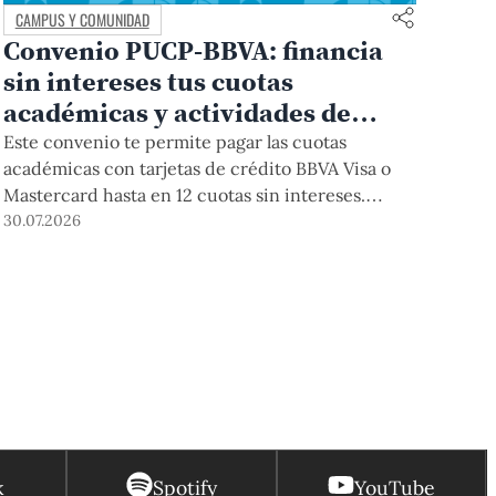
CAMPUS Y COMUNIDAD
Convenio PUCP-BBVA: financia
sin intereses tus cuotas
académicas y actividades de
educación continua
Este convenio te permite pagar las cuotas
académicas con tarjetas de crédito BBVA Visa o
Mastercard hasta en 12 cuotas sin intereses.
Podrás acceder a esta forma de pago hasta el 31
30.07.2026
de diciembre del 2026 para pregrado y posgrado,
así como para deudas ciclos anteriores, trámites
académicos, diplomaturas, programas, cursos o
talleres de educación continua que se pagan con
tarjeta de crédito desde el Campus Virtual.
k
Spotify
YouTube