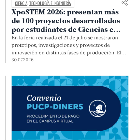
CIENCIA, TECNOLOGÍA E INGENIERÍA
XpoSTEM 2026: presentan más
de 100 proyectos desarrollados
por estudiantes de Ciencias e
Ingeniería PUCP orientados a
En la feria realizada el 21 de julio se mostraron
atender necesidades del país
prototipos, investigaciones y proyectos de
innovación en distintas fases de producción. El
encuentro mostró cómo el conocimiento
30.07.2026
adquirido en las aulas puede responder a desafíos
concretos del Perú en salud, robótica,
inteligencia artificial, sostenibilidad y sectores
productivos.