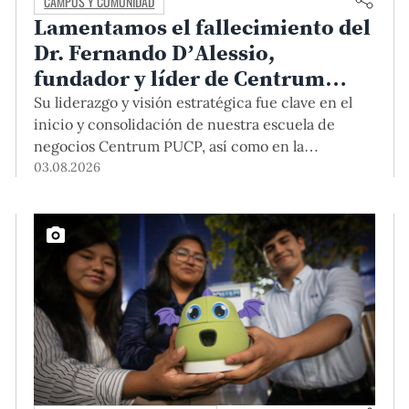
CAMPUS Y COMUNIDAD
Lamentamos el fallecimiento del
Dr. Fernando D’Alessio,
fundador y líder de Centrum
PUCP
Su liderazgo y visión estratégica fue clave en el
inicio y consolidación de nuestra escuela de
negocios Centrum PUCP, así como en la
formación de profesionales empresariales
03.08.2026
comprometidos con el país. Por todo ello, nuestra
Universidad agradece el aporte del vicealmirante
AP (r) Dr. Fernando D'Alessio (1944-2026).