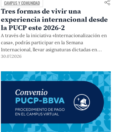
CAMPUS Y COMUNIDAD
Tres formas de vivir una
experiencia internacional desde
la PUCP este 2026-2
A través de la iniciativa «Internacionalización en
casa», podrás participar en la Semana
Internacional, llevar asignaturas dictadas en
inglés, y acceder a módulos COIL junto con
30.07.2026
estudiantes y docentes de universidades
extranjeras. La inscripción se realizará del 4 al 6
de agosto mediante el Campus Virtual, durante la
Matrícula 2026-2.