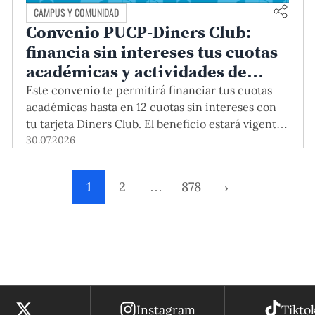
CAMPUS Y COMUNIDAD
Convenio PUCP-Diners Club:
financia sin intereses tus cuotas
académicas y actividades de
educación continua
Este convenio te permitirá financiar tus cuotas
académicas hasta en 12 cuotas sin intereses con
tu tarjeta Diners Club. El beneficio estará vigente
hasta el 31 de diciembre del 2026 para pregrado y
30.07.2026
posgrado, así como para deudas de ciclos
anteriores, trámites académicos, diplomaturas,
1
2
…
878
›
programas, cursos o talleres de educación
continua que se pagan con tarjeta de crédito
desde el Campus Virtual.
Instagram
Tikto