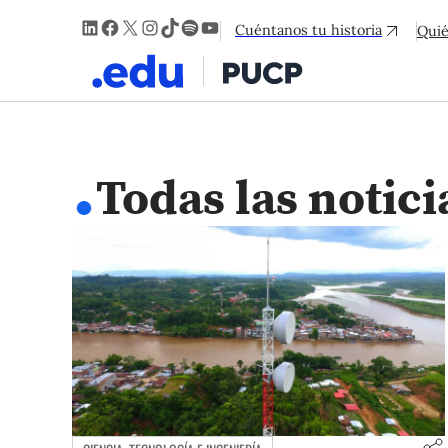
LinkedIn
Facebook
X
Instagram
TikTok
Spotify
YouTube
Cuéntanos tu historia
Qui
.
Todas las notici