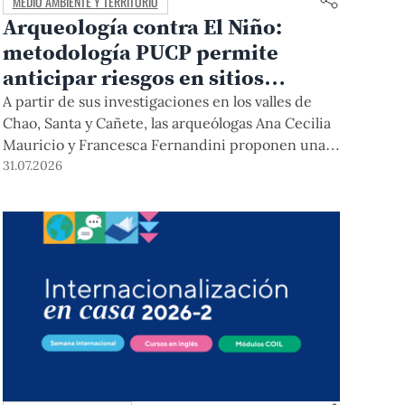
MEDIO AMBIENTE Y TERRITORIO
Arqueología contra El Niño:
metodología PUCP permite
anticipar riesgos en sitios
arqueológicos
A partir de sus investigaciones en los valles de
Chao, Santa y Cañete, las arqueólogas Ana Cecilia
Mauricio y Francesca Fernandini proponen una
herramienta de bajo costo que combina datos
31.07.2026
abiertos, mapas, sistemas de información
geográfica y trabajo de campo para identificar
sitios arqueológicos vulnerables ante lluvias,
inundaciones, deslizamientos y otros efectos
asociados al fenómeno de El Niño.