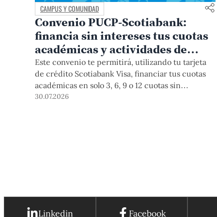
CAMPUS Y COMUNIDAD
Convenio PUCP-Scotiabank:
financia sin intereses tus cuotas
académicas y actividades de
educación continua
Este convenio te permitirá, utilizando tu tarjeta
de crédito Scotiabank Visa, financiar tus cuotas
académicas en solo 3, 6, 9 o 12 cuotas sin
intereses. Este beneficio está vigente hasta el 31
30.07.2026
de diciembre de 2026, y aplica para pagos de
pregrado, posgrado, así como deudas de ciclos
anteriores, trámites académicos, diplomaturas,
programas, cursos o talleres de educación
continua que se pagan con tarjeta de crédito a
través del Campus Virtual.
Linkedin
Facebook