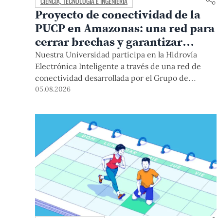
CIENCIA, TECNOLOGÍA E INGENIERÍA
Proyecto de conectividad de la
PUCP en Amazonas: una red para
cerrar brechas y garantizar
derechos
Nuestra Universidad participa en la Hidrovía
Electrónica Inteligente a través de una red de
conectividad desarrollada por el Grupo de
Telecomunicaciones Rurales (GTR-PUCP) desde
05.08.2026
el 2018. En esta nota repasamos cómo ha sido el
desarrollo de esta red, sus aportes a la salud y la
educación de la zona, así como los alcances de la
intervención de la PUCP en el proyecto.