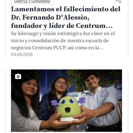
CAMPUS Y COMUNIDAD
Lamentamos el fallecimiento del
Dr. Fernando D’Alessio,
fundador y líder de Centrum
PUCP
Su liderazgo y visión estratégica fue clave en el
inicio y consolidación de nuestra escuela de
negocios Centrum PUCP, así como en la
formación de profesionales empresariales
03.08.2026
comprometidos con el país. Por todo ello, nuestra
Universidad agradece el aporte del vicealmirante
AP (r) Dr. Fernando D'Alessio (1944-2026).