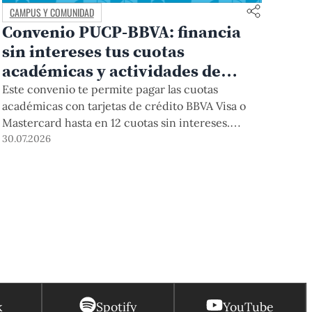
CAMPUS Y COMUNIDAD
Convenio PUCP-BBVA: financia
sin intereses tus cuotas
académicas y actividades de
educación continua
Este convenio te permite pagar las cuotas
académicas con tarjetas de crédito BBVA Visa o
Mastercard hasta en 12 cuotas sin intereses.
Podrás acceder a esta forma de pago hasta el 31
30.07.2026
de diciembre del 2026 para pregrado y posgrado,
así como para deudas ciclos anteriores, trámites
académicos, diplomaturas, programas, cursos o
talleres de educación continua que se pagan con
tarjeta de crédito desde el Campus Virtual.
k
Spotify
YouTube