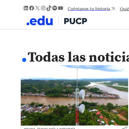
LinkedIn
Facebook
X
Instagram
TikTok
Spotify
YouTube
Cuéntanos tu historia
Qui
.
Todas las notici