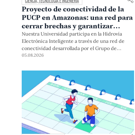
CIENCIA, TECNOLOGÍA E INGENIERÍA
Proyecto de conectividad de la
PUCP en Amazonas: una red para
cerrar brechas y garantizar
derechos
Nuestra Universidad participa en la Hidrovía
Electrónica Inteligente a través de una red de
conectividad desarrollada por el Grupo de
Telecomunicaciones Rurales (GTR-PUCP) desde
05.08.2026
el 2018. En esta nota repasamos cómo ha sido el
desarrollo de esta red, sus aportes a la salud y la
educación de la zona, así como los alcances de la
intervención de la PUCP en el proyecto.