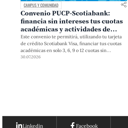
CAMPUS Y COMUNIDAD
Convenio PUCP-Scotiabank:
financia sin intereses tus cuotas
académicas y actividades de
educación continua
Este convenio te permitirá, utilizando tu tarjeta
de crédito Scotiabank Visa, financiar tus cuotas
académicas en solo 3, 6, 9 o 12 cuotas sin
intereses. Este beneficio está vigente hasta el 31
30.07.2026
de diciembre de 2026, y aplica para pagos de
pregrado, posgrado, así como deudas de ciclos
anteriores, trámites académicos, diplomaturas,
programas, cursos o talleres de educación
continua que se pagan con tarjeta de crédito a
través del Campus Virtual.
Linkedin
Facebook