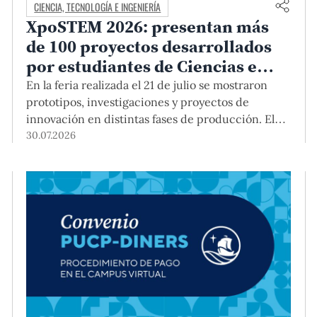
CIENCIA, TECNOLOGÍA E INGENIERÍA
XpoSTEM 2026: presentan más
de 100 proyectos desarrollados
por estudiantes de Ciencias e
Ingeniería PUCP orientados a
En la feria realizada el 21 de julio se mostraron
atender necesidades del país
prototipos, investigaciones y proyectos de
innovación en distintas fases de producción. El
encuentro mostró cómo el conocimiento
30.07.2026
adquirido en las aulas puede responder a desafíos
concretos del Perú en salud, robótica,
inteligencia artificial, sostenibilidad y sectores
productivos.