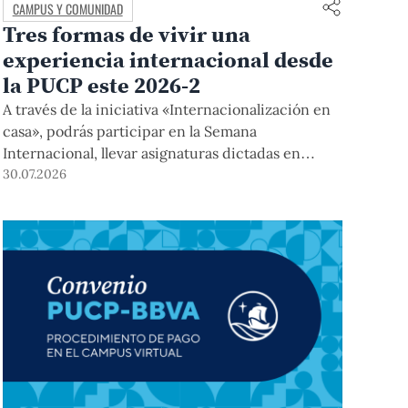
CAMPUS Y COMUNIDAD
Tres formas de vivir una
experiencia internacional desde
la PUCP este 2026-2
A través de la iniciativa «Internacionalización en
casa», podrás participar en la Semana
Internacional, llevar asignaturas dictadas en
inglés, y acceder a módulos COIL junto con
30.07.2026
estudiantes y docentes de universidades
extranjeras. La inscripción se realizará del 4 al 6
de agosto mediante el Campus Virtual, durante la
Matrícula 2026-2.