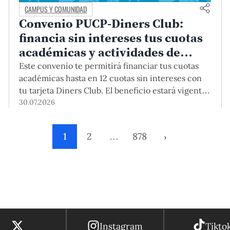
CAMPUS Y COMUNIDAD
Convenio PUCP-Diners Club:
financia sin intereses tus cuotas
académicas y actividades de
educación continua
Este convenio te permitirá financiar tus cuotas
académicas hasta en 12 cuotas sin intereses con
tu tarjeta Diners Club. El beneficio estará vigente
hasta el 31 de diciembre del 2026 para pregrado y
30.07.2026
posgrado, así como para deudas de ciclos
anteriores, trámites académicos, diplomaturas,
1
2
…
878
›
programas, cursos o talleres de educación
continua que se pagan con tarjeta de crédito
desde el Campus Virtual.
Instagram
Tikto