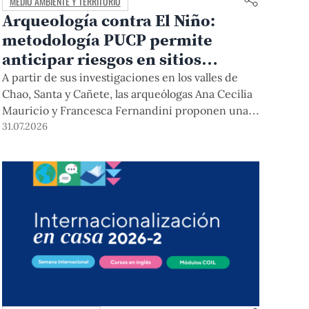
MEDIO AMBIENTE Y TERRITORIO
Arqueología contra El Niño:
metodología PUCP permite
anticipar riesgos en sitios
arqueológicos
A partir de sus investigaciones en los valles de
Chao, Santa y Cañete, las arqueólogas Ana Cecilia
Mauricio y Francesca Fernandini proponen una
herramienta de bajo costo que combina datos
31.07.2026
abiertos, mapas, sistemas de información
geográfica y trabajo de campo para identificar
sitios arqueológicos vulnerables ante lluvias,
inundaciones, deslizamientos y otros efectos
asociados al fenómeno de El Niño.