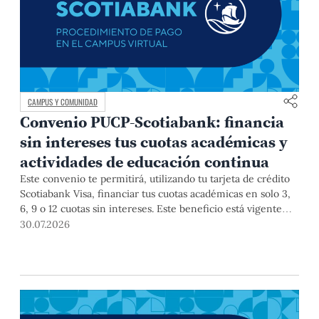
CAMPUS Y COMUNIDAD
Convenio PUCP-Scotiabank: financia
sin intereses tus cuotas académicas y
actividades de educación continua
Este convenio te permitirá, utilizando tu tarjeta de crédito
Scotiabank Visa, financiar tus cuotas académicas en solo 3,
6, 9 o 12 cuotas sin intereses. Este beneficio está vigente
hasta el 31 de diciembre de 2026, y aplica para pagos de
30.07.2026
pregrado, posgrado, así como deudas de ciclos anteriores,
trámites académicos, diplomaturas, programas, cursos o
talleres de educación continua que se pagan con tarjeta de
crédito a través del Campus Virtual.