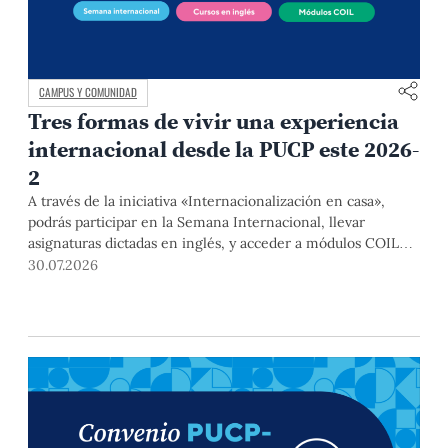
CAMPUS Y COMUNIDAD
Tres formas de vivir una experiencia
internacional desde la PUCP este 2026-
2
A través de la iniciativa «Internacionalización en casa»,
podrás participar en la Semana Internacional, llevar
asignaturas dictadas en inglés, y acceder a módulos COIL
junto con estudiantes y docentes de universidades
30.07.2026
extranjeras. La inscripción se realizará del 4 al 6 de agosto
mediante el Campus Virtual, durante la Matrícula 2026-2.