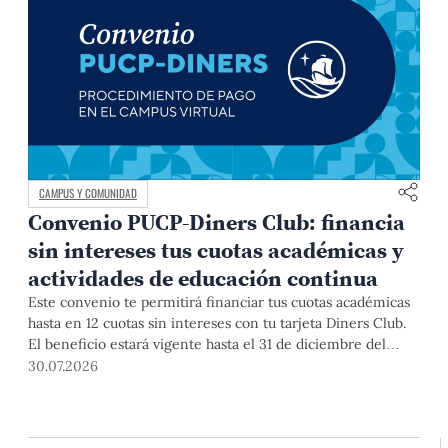
CAMPUS Y COMUNIDAD
Convenio PUCP-Diners Club: financia
sin intereses tus cuotas académicas y
actividades de educación continua
Este convenio te permitirá financiar tus cuotas académicas
hasta en 12 cuotas sin intereses con tu tarjeta Diners Club.
El beneficio estará vigente hasta el 31 de diciembre del
2026 para pregrado y posgrado, así como para deudas de
30.07.2026
ciclos anteriores, trámites académicos, diplomaturas,
programas, cursos o talleres de educación continua que se
pagan con tarjeta de crédito desde el Campus Virtual.