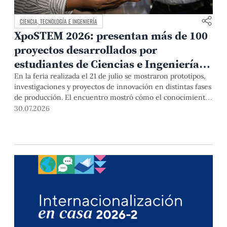
CIENCIA, TECNOLOGÍA E INGENIERÍA
XpoSTEM 2026: presentan más de 100
proyectos desarrollados por
estudiantes de Ciencias e Ingeniería
PUCP orientados a atender
En la feria realizada el 21 de julio se mostraron prototipos,
investigaciones y proyectos de innovación en distintas fases
necesidades del país
de producción. El encuentro mostró cómo el conocimiento
adquirido en las aulas puede responder a desafíos concretos
30.07.2026
del Perú en salud, robótica, inteligencia artificial,
sostenibilidad y sectores productivos.