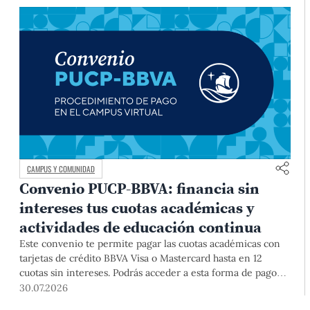
CAMPUS Y COMUNIDAD
Convenio PUCP-BBVA: financia sin
intereses tus cuotas académicas y
actividades de educación continua
Este convenio te permite pagar las cuotas académicas con
tarjetas de crédito BBVA Visa o Mastercard hasta en 12
cuotas sin intereses. Podrás acceder a esta forma de pago
hasta el 31 de diciembre del 2026 para pregrado y posgrado,
30.07.2026
así como para deudas ciclos anteriores, trámites