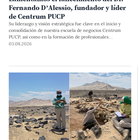
Fernando D’Alessio, fundador y líder
de Centrum PUCP
Su liderazgo y visión estratégica fue clave en el inicio y
consolidación de nuestra escuela de negocios Centrum
PUCP, así como en la formación de profesionales
empresariales comprometidos con el país. Por todo ello,
03.08.2026
nuestra Universidad agradece el aporte del vicealmirante
AP (r) Dr. Fernando D'Alessio (1944-2026).