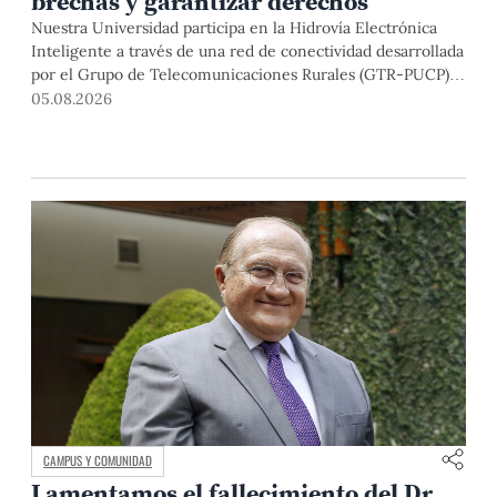
brechas y garantizar derechos
Nuestra Universidad participa en la Hidrovía Electrónica
Inteligente a través de una red de conectividad desarrollada
por el Grupo de Telecomunicaciones Rurales (GTR-PUCP)
desde el 2018. En esta nota repasamos cómo ha sido el
05.08.2026
desarrollo de esta red, sus aportes a la salud y la educación
de la zona, así como los alcances de la intervención de la
PUCP en el proyecto.
CAMPUS Y COMUNIDAD
Lamentamos el fallecimiento del Dr.