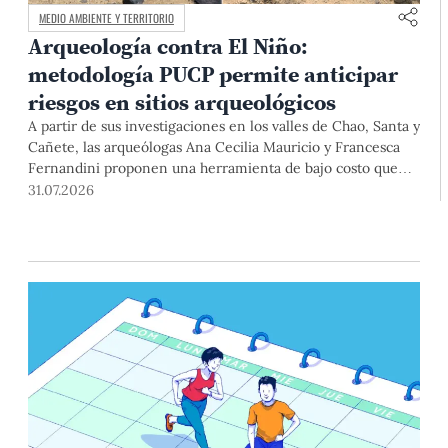
MEDIO AMBIENTE Y TERRITORIO
Arqueología contra El Niño:
metodología PUCP permite anticipar
riesgos en sitios arqueológicos
A partir de sus investigaciones en los valles de Chao, Santa y
Cañete, las arqueólogas Ana Cecilia Mauricio y Francesca
Fernandini proponen una herramienta de bajo costo que
combina datos abiertos, mapas, sistemas de información
31.07.2026
geográfica y trabajo de campo para identificar sitios
arqueológicos vulnerables ante lluvias, inundaciones,
deslizamientos y otros efectos asociados al fenómeno de El
Niño.