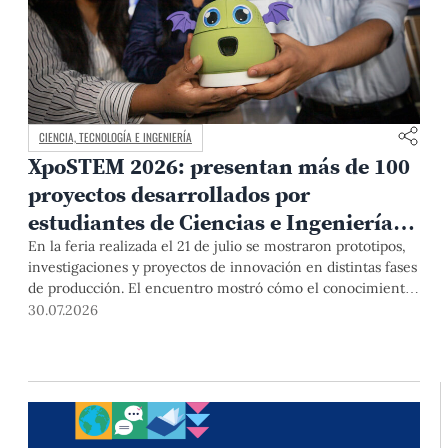
CIENCIA, TECNOLOGÍA E INGENIERÍA
XpoSTEM 2026: presentan más de 100
proyectos desarrollados por
estudiantes de Ciencias e Ingeniería
PUCP orientados a atender
En la feria realizada el 21 de julio se mostraron prototipos,
investigaciones y proyectos de innovación en distintas fases
necesidades del país
de producción. El encuentro mostró cómo el conocimiento
adquirido en las aulas puede responder a desafíos concretos
30.07.2026
del Perú en salud, robótica, inteligencia artificial,
sostenibilidad y sectores productivos.