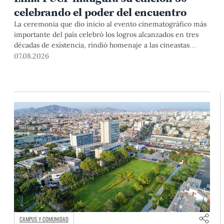
celebrando el poder del encuentro
La ceremonia que dio inicio al evento cinematográfico más
importante del país celebró los logros alcanzados en tres
décadas de existencia, rindió homenaje a las cineastas
Mariana Rondón y Marité Ugás, y planteó un llamado de
07.08.2026
nuestra Universidad a escuchar al sector artístico y
académico frente a la reciente creación del Colegio
Profesional de Artistas del Perú.
CAMPUS Y COMUNIDAD