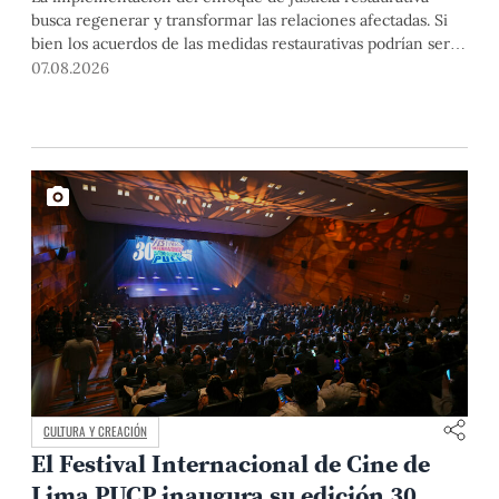
busca regenerar y transformar las relaciones afectadas. Si
bien los acuerdos de las medidas restaurativas podrían ser
considerados por las instancias disciplinarias, este proceso
07.08.2026
no reemplaza sus procedimientos.
CULTURA Y CREACIÓN
El Festival Internacional de Cine de
Lima PUCP inaugura su edición 30