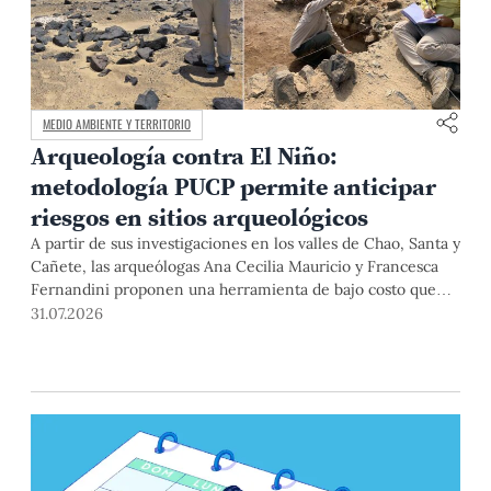
MEDIO AMBIENTE Y TERRITORIO
Arqueología contra El Niño:
metodología PUCP permite anticipar
riesgos en sitios arqueológicos
A partir de sus investigaciones en los valles de Chao, Santa y
Cañete, las arqueólogas Ana Cecilia Mauricio y Francesca
Fernandini proponen una herramienta de bajo costo que
combina datos abiertos, mapas, sistemas de información
31.07.2026
geográfica y trabajo de campo para identificar sitios
arqueológicos vulnerables ante lluvias, inundaciones,
deslizamientos y otros efectos asociados al fenómeno de El
Niño.