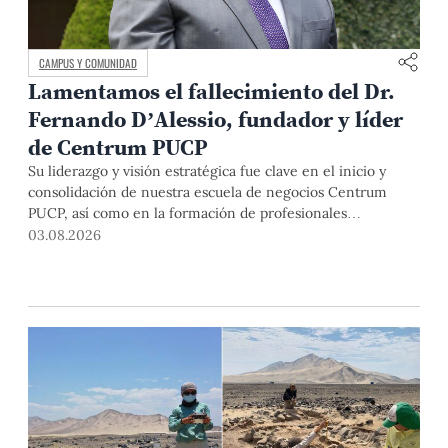
CAMPUS Y COMUNIDAD
Lamentamos el fallecimiento del Dr.
Fernando D’Alessio, fundador y líder
de Centrum PUCP
Su liderazgo y visión estratégica fue clave en el inicio y
consolidación de nuestra escuela de negocios Centrum
PUCP, así como en la formación de profesionales
empresariales comprometidos con el país. Por todo ello,
03.08.2026
nuestra Universidad agradece el aporte del vicealmirante
AP (r) Dr. Fernando D'Alessio (1944-2026).