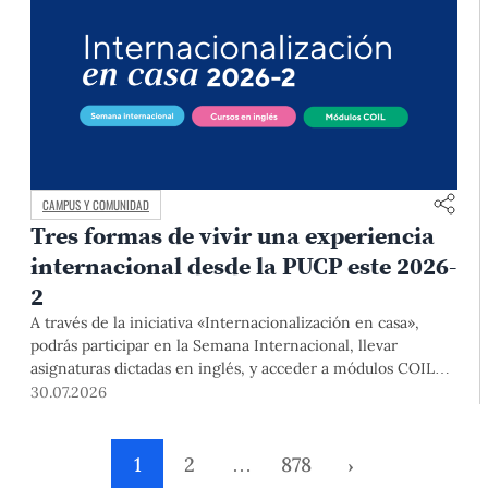
CAMPUS Y COMUNIDAD
Tres formas de vivir una experiencia
internacional desde la PUCP este 2026-
2
A través de la iniciativa «Internacionalización en casa»,
podrás participar en la Semana Internacional, llevar
asignaturas dictadas en inglés, y acceder a módulos COIL
junto con estudiantes y docentes de universidades
30.07.2026
extranjeras. La inscripción se realizará del 4 al 6 de agosto
mediante el Campus Virtual, durante la Matrícula 2026-2.
1
2
…
878
›