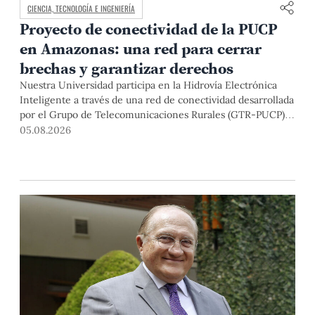
CIENCIA, TECNOLOGÍA E INGENIERÍA
Proyecto de conectividad de la PUCP
en Amazonas: una red para cerrar
brechas y garantizar derechos
Nuestra Universidad participa en la Hidrovía Electrónica
Inteligente a través de una red de conectividad desarrollada
por el Grupo de Telecomunicaciones Rurales (GTR-PUCP)
desde el 2018. En esta nota repasamos cómo ha sido el
05.08.2026
desarrollo de esta red, sus aportes a la salud y la educación
de la zona, así como los alcances de la intervención de la
PUCP en el proyecto.