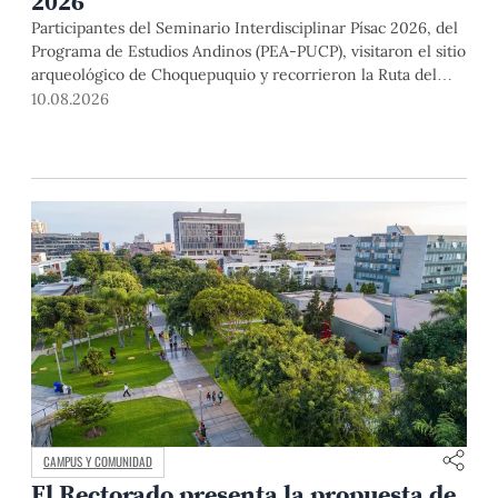
2026
Participantes del Seminario Interdisciplinar Písac 2026, del
Programa de Estudios Andinos (PEA-PUCP), visitaron el sitio
arqueológico de Choquepuquio y recorrieron la Ruta del
Barroco Andino.
10.08.2026
CAMPUS Y COMUNIDAD
El Rectorado presenta la propuesta de