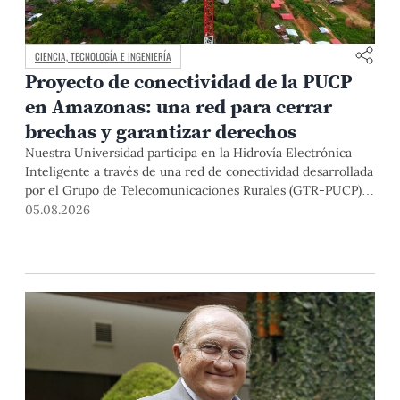
CIENCIA, TECNOLOGÍA E INGENIERÍA
Proyecto de conectividad de la PUCP
en Amazonas: una red para cerrar
brechas y garantizar derechos
Nuestra Universidad participa en la Hidrovía Electrónica
Inteligente a través de una red de conectividad desarrollada
por el Grupo de Telecomunicaciones Rurales (GTR-PUCP)
desde el 2018. En esta nota repasamos cómo ha sido el
05.08.2026
desarrollo de esta red, sus aportes a la salud y la educación
de la zona, así como los alcances de la intervención de la
PUCP en el proyecto.