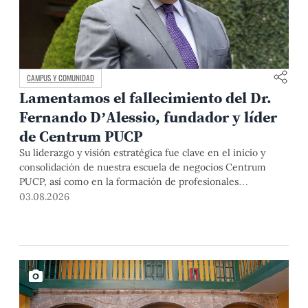
CAMPUS Y COMUNIDAD
Lamentamos el fallecimiento del Dr.
Fernando D’Alessio, fundador y líder
de Centrum PUCP
Su liderazgo y visión estratégica fue clave en el inicio y
consolidación de nuestra escuela de negocios Centrum
PUCP, así como en la formación de profesionales
empresariales comprometidos con el país. Por todo ello,
03.08.2026
nuestra Universidad agradece el aporte del vicealmirante
AP (r) Dr. Fernando D'Alessio (1944-2026).