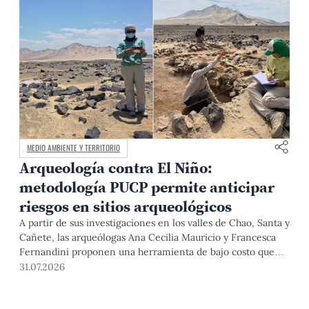
MEDIO AMBIENTE Y TERRITORIO
Arqueología contra El Niño:
metodología PUCP permite anticipar
riesgos en sitios arqueológicos
A partir de sus investigaciones en los valles de Chao, Santa y
Cañete, las arqueólogas Ana Cecilia Mauricio y Francesca
Fernandini proponen una herramienta de bajo costo que
combina datos abiertos, mapas, sistemas de información
31.07.2026
geográfica y trabajo de campo para identificar sitios
arqueológicos vulnerables ante lluvias, inundaciones,