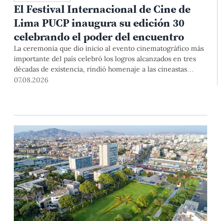
El Festival Internacional de Cine de
Lima PUCP inaugura su edición 30
celebrando el poder del encuentro
La ceremonia que dio inicio al evento cinematográfico más
importante del país celebró los logros alcanzados en tres
décadas de existencia, rindió homenaje a las cineastas
Mariana Rondón y Marité Ugás, y planteó un llamado de
07.08.2026
nuestra Universidad a escuchar al sector artístico y
académico frente a la reciente creación del Colegio
Profesional de Artistas del Perú.