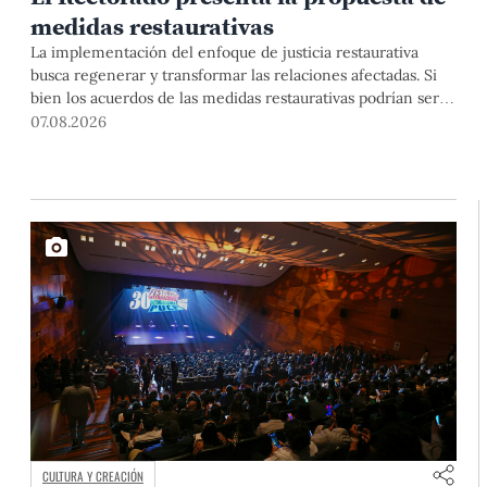
medidas restaurativas
La implementación del enfoque de justicia restaurativa
busca regenerar y transformar las relaciones afectadas. Si
bien los acuerdos de las medidas restaurativas podrían ser
considerados por las instancias disciplinarias, este proceso
07.08.2026
no reemplaza sus procedimientos.
CULTURA Y CREACIÓN