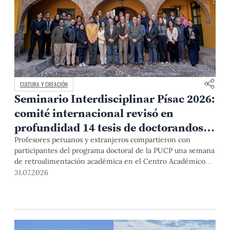
CULTURA Y CREACIÓN
Seminario Interdisciplinar Písac 2026:
comité internacional revisó en
profundidad 14 tesis de doctorandos
del Programa de Estudios Andinos
Profesores peruanos y extranjeros compartieron con
participantes del programa doctoral de la PUCP una semana
de retroalimentación académica en el Centro Académico
Valentín Paniagua en Písac, Cusco. Ello a través de un
31.07.2026
formato que busca romper el aislamiento que muchas veces
es propio del trabajo de obtención del grado.