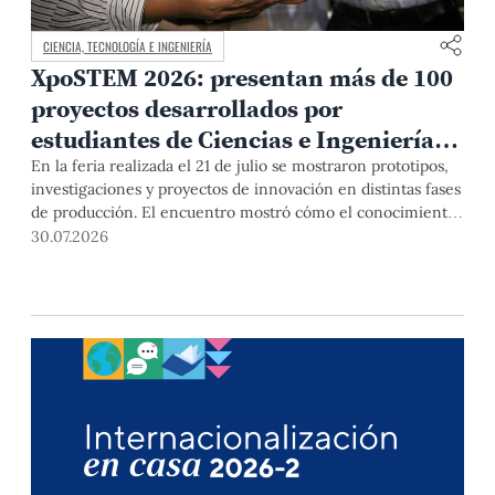
CIENCIA, TECNOLOGÍA E INGENIERÍA
XpoSTEM 2026: presentan más de 100
proyectos desarrollados por
estudiantes de Ciencias e Ingeniería
PUCP orientados a atender
En la feria realizada el 21 de julio se mostraron prototipos,
investigaciones y proyectos de innovación en distintas fases
necesidades del país
de producción. El encuentro mostró cómo el conocimiento
adquirido en las aulas puede responder a desafíos concretos
30.07.2026
del Perú en salud, robótica, inteligencia artificial,
sostenibilidad y sectores productivos.