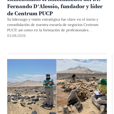
Fernando D’Alessio, fundador y líder
de Centrum PUCP
Su liderazgo y visión estratégica fue clave en el inicio y
consolidación de nuestra escuela de negocios Centrum
PUCP, así como en la formación de profesionales
empresariales comprometidos con el país. Por todo ello,
03.08.2026
nuestra Universidad agradece el aporte del vicealmirante
AP (r) Dr. Fernando D'Alessio (1944-2026).