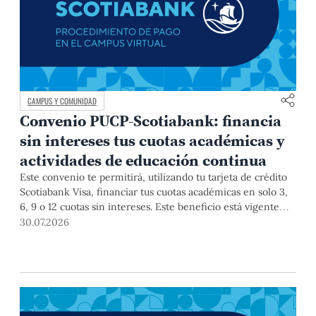
CAMPUS Y COMUNIDAD
Convenio PUCP-Scotiabank: financia
sin intereses tus cuotas académicas y
actividades de educación continua
Este convenio te permitirá, utilizando tu tarjeta de crédito
Scotiabank Visa, financiar tus cuotas académicas en solo 3,
6, 9 o 12 cuotas sin intereses. Este beneficio está vigente
hasta el 31 de diciembre de 2026, y aplica para pagos de
30.07.2026
pregrado, posgrado, así como deudas de ciclos anteriores,
trámites académicos, diplomaturas, programas, cursos o
talleres de educación continua que se pagan con tarjeta de
crédito a través del Campus Virtual.