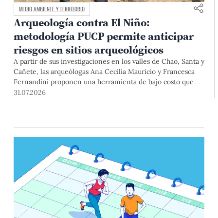
MEDIO AMBIENTE Y TERRITORIO
Arqueología contra El Niño:
metodología PUCP permite anticipar
riesgos en sitios arqueológicos
A partir de sus investigaciones en los valles de Chao, Santa y
Cañete, las arqueólogas Ana Cecilia Mauricio y Francesca
Fernandini proponen una herramienta de bajo costo que
combina datos abiertos, mapas, sistemas de información
31.07.2026
geográfica y trabajo de campo para identificar sitios
arqueológicos vulnerables ante lluvias, inundaciones,
deslizamientos y otros efectos asociados al fenómeno de El
Niño.