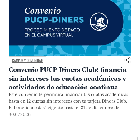
CAMPUS Y COMUNIDAD
Convenio PUCP-Diners Club: financia
sin intereses tus cuotas académicas y
actividades de educación continua
Este convenio te permitirá financiar tus cuotas académicas
hasta en 12 cuotas sin intereses con tu tarjeta Diners Club.
El beneficio estará vigente hasta el 31 de diciembre del
2026 para pregrado y posgrado, así como para deudas de
30.07.2026
ciclos anteriores, trámites académicos, diplomaturas,
programas, cursos o talleres de educación continua que se
pagan con tarjeta de crédito desde el Campus Virtual.