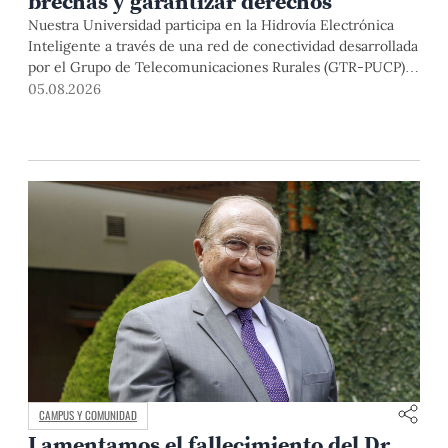
brechas y garantizar derechos
Nuestra Universidad participa en la Hidrovía Electrónica
Inteligente a través de una red de conectividad desarrollada
por el Grupo de Telecomunicaciones Rurales (GTR-PUCP)
desde el 2018. En esta nota repasamos cómo ha sido el
05.08.2026
desarrollo de esta red, sus aportes a la salud y la educación
de la zona, así como los alcances de la intervención de la
PUCP en el proyecto.
CAMPUS Y COMUNIDAD
Lamentamos el fallecimiento del Dr.