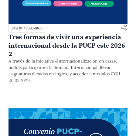
CAMPUS Y COMUNIDAD
Tres formas de vivir una experiencia
internacional desde la PUCP este 2026-
2
A través de la iniciativa «Internacionalización en casa»,
podrás participar en la Semana Internacional, llevar
asignaturas dictadas en inglés, y acceder a módulos COIL
junto con estudiantes y docentes de universidades
30.07.2026
extranjeras. La inscripción se realizará del 4 al 6 de agosto
mediante el Campus Virtual, durante la Matrícula 2026-2.