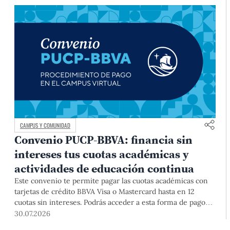
CAMPUS Y COMUNIDAD
Convenio PUCP-BBVA: financia sin
intereses tus cuotas académicas y
actividades de educación continua
Este convenio te permite pagar las cuotas académicas con
tarjetas de crédito BBVA Visa o Mastercard hasta en 12
cuotas sin intereses. Podrás acceder a esta forma de pago
hasta el 31 de diciembre del 2026 para pregrado y posgrado,
30.07.2026
así como para deudas ciclos anteriores, trámites