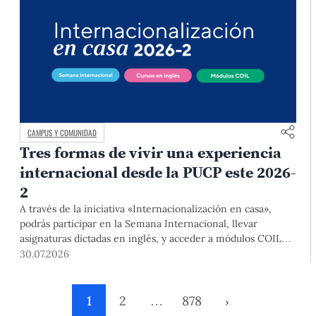
CAMPUS Y COMUNIDAD
Tres formas de vivir una experiencia
internacional desde la PUCP este 2026-
2
A través de la iniciativa «Internacionalización en casa»,
podrás participar en la Semana Internacional, llevar
asignaturas dictadas en inglés, y acceder a módulos COIL
junto con estudiantes y docentes de universidades
30.07.2026
extranjeras. La inscripción se realizará del 4 al 6 de agosto
mediante el Campus Virtual, durante la Matrícula 2026-2.
1
2
…
878
›