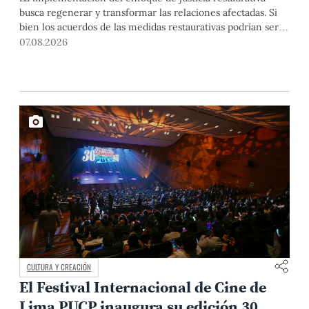
busca regenerar y transformar las relaciones afectadas. Si
bien los acuerdos de las medidas restaurativas podrían ser
considerados por las instancias disciplinarias, este proceso
07.08.2026
no reemplaza sus procedimientos.
CULTURA Y CREACIÓN
El Festival Internacional de Cine de
Lima PUCP inaugura su edición 30