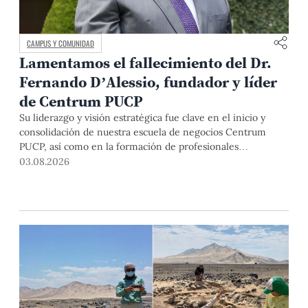
CAMPUS Y COMUNIDAD
Lamentamos el fallecimiento del Dr.
Fernando D’Alessio, fundador y líder
de Centrum PUCP
Su liderazgo y visión estratégica fue clave en el inicio y
consolidación de nuestra escuela de negocios Centrum
PUCP, así como en la formación de profesionales
empresariales comprometidos con el país. Por todo ello,
03.08.2026
nuestra Universidad agradece el aporte del vicealmirante
AP (r) Dr. Fernando D'Alessio (1944-2026).