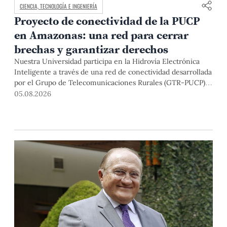
CIENCIA, TECNOLOGÍA E INGENIERÍA
Proyecto de conectividad de la PUCP
en Amazonas: una red para cerrar
brechas y garantizar derechos
Nuestra Universidad participa en la Hidrovía Electrónica
Inteligente a través de una red de conectividad desarrollada
por el Grupo de Telecomunicaciones Rurales (GTR-PUCP)
desde el 2018. En esta nota repasamos cómo ha sido el
05.08.2026
desarrollo de esta red, sus aportes a la salud y la educación
de la zona, así como los alcances de la intervención de la
PUCP en el proyecto.