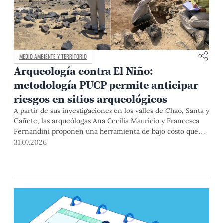
MEDIO AMBIENTE Y TERRITORIO
Arqueología contra El Niño:
metodología PUCP permite anticipar
riesgos en sitios arqueológicos
A partir de sus investigaciones en los valles de Chao, Santa y
Cañete, las arqueólogas Ana Cecilia Mauricio y Francesca
Fernandini proponen una herramienta de bajo costo que
combina datos abiertos, mapas, sistemas de información
31.07.2026
geográfica y trabajo de campo para identificar sitios
arqueológicos vulnerables ante lluvias, inundaciones,
deslizamientos y otros efectos asociados al fenómeno de El
Niño.