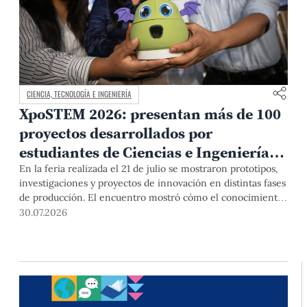
CIENCIA, TECNOLOGÍA E INGENIERÍA
XpoSTEM 2026: presentan más de 100
proyectos desarrollados por
estudiantes de Ciencias e Ingeniería
PUCP orientados a atender
En la feria realizada el 21 de julio se mostraron prototipos,
investigaciones y proyectos de innovación en distintas fases
necesidades del país
de producción. El encuentro mostró cómo el conocimiento
adquirido en las aulas puede responder a desafíos concretos
30.07.2026
del Perú en salud, robótica, inteligencia artificial,
sostenibilidad y sectores productivos.