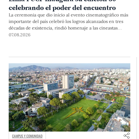
celebrando el poder del encuentro
La ceremonia que dio inicio al evento cinematográfico más
importante del país celebró los logros alcanzados en tres
décadas de existencia, rindió homenaje a las cineastas
Mariana Rondón y Marité Ugás, y planteó un llamado de
07.08.2026
nuestra Universidad a escuchar al sector artístico y
académico frente a la reciente creación del Colegio
Profesional de Artistas del Perú.
CAMPUS Y COMUNIDAD