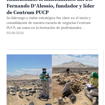
Fernando D’Alessio, fundador y líder
de Centrum PUCP
Su liderazgo y visión estratégica fue clave en el inicio y
consolidación de nuestra escuela de negocios Centrum
PUCP, así como en la formación de profesionales
empresariales comprometidos con el país. Por todo ello,
03.08.2026
nuestra Universidad agradece el aporte del vicealmirante
AP (r) Dr. Fernando D'Alessio (1944-2026).