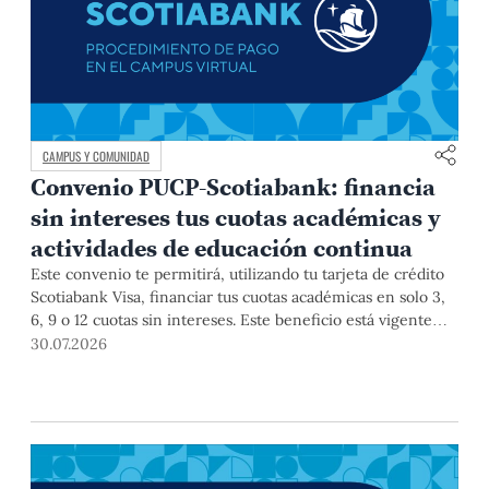
CAMPUS Y COMUNIDAD
Convenio PUCP-Scotiabank: financia
sin intereses tus cuotas académicas y
actividades de educación continua
Este convenio te permitirá, utilizando tu tarjeta de crédito
Scotiabank Visa, financiar tus cuotas académicas en solo 3,
6, 9 o 12 cuotas sin intereses. Este beneficio está vigente
hasta el 31 de diciembre de 2026, y aplica para pagos de
30.07.2026
pregrado, posgrado, así como deudas de ciclos anteriores,
trámites académicos, diplomaturas, programas, cursos o
talleres de educación continua que se pagan con tarjeta de
crédito a través del Campus Virtual.