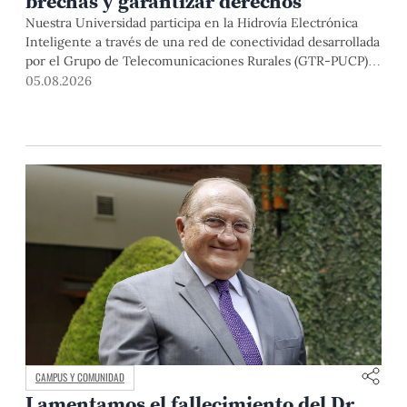
brechas y garantizar derechos
Nuestra Universidad participa en la Hidrovía Electrónica
Inteligente a través de una red de conectividad desarrollada
por el Grupo de Telecomunicaciones Rurales (GTR-PUCP)
desde el 2018. En esta nota repasamos cómo ha sido el
05.08.2026
desarrollo de esta red, sus aportes a la salud y la educación
de la zona, así como los alcances de la intervención de la
PUCP en el proyecto.
CAMPUS Y COMUNIDAD
Lamentamos el fallecimiento del Dr.