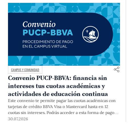
CAMPUS Y COMUNIDAD
Convenio PUCP-BBVA: financia sin
intereses tus cuotas académicas y
actividades de educación continua
Este convenio te permite pagar las cuotas académicas con
tarjetas de crédito BBVA Visa o Mastercard hasta en 12
cuotas sin intereses. Podrás acceder a esta forma de pago
hasta el 31 de diciembre del 2026 para pregrado y posgrado,
30.07.2026
así como para deudas ciclos anteriores, trámites