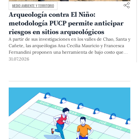
MEDIO AMBIENTE Y TERRITORIO
Arqueología contra El Niño:
metodología PUCP permite anticipar
riesgos en sitios arqueológicos
A partir de sus investigaciones en los valles de Chao, Santa y
Cañete, las arqueólogas Ana Cecilia Mauricio y Francesca
Fernandini proponen una herramienta de bajo costo que
combina datos abiertos, mapas, sistemas de información
31.07.2026
geográfica y trabajo de campo para identificar sitios
arqueológicos vulnerables ante lluvias, inundaciones,
deslizamientos y otros efectos asociados al fenómeno de El
Niño.