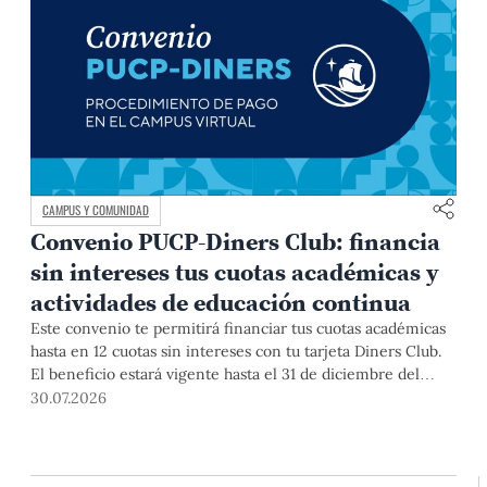
CAMPUS Y COMUNIDAD
Convenio PUCP-Diners Club: financia
sin intereses tus cuotas académicas y
actividades de educación continua
Este convenio te permitirá financiar tus cuotas académicas
hasta en 12 cuotas sin intereses con tu tarjeta Diners Club.
El beneficio estará vigente hasta el 31 de diciembre del
2026 para pregrado y posgrado, así como para deudas de
30.07.2026
ciclos anteriores, trámites académicos, diplomaturas,
programas, cursos o talleres de educación continua que se
pagan con tarjeta de crédito desde el Campus Virtual.