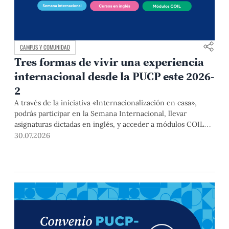
CAMPUS Y COMUNIDAD
Tres formas de vivir una experiencia
internacional desde la PUCP este 2026-
2
A través de la iniciativa «Internacionalización en casa»,
podrás participar en la Semana Internacional, llevar
asignaturas dictadas en inglés, y acceder a módulos COIL
junto con estudiantes y docentes de universidades
30.07.2026
extranjeras. La inscripción se realizará del 4 al 6 de agosto
mediante el Campus Virtual, durante la Matrícula 2026-2.