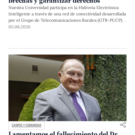
brechas y garantizar derechos
Nuestra Universidad participa en la Hidrovía Electrónica
Inteligente a través de una red de conectividad desarrollada
por el Grupo de Telecomunicaciones Rurales (GTR-PUCP)
desde el 2018. En esta nota repasamos cómo ha sido el
05.08.2026
desarrollo de esta red, sus aportes a la salud y la educación
de la zona, así como los alcances de la intervención de la
PUCP en el proyecto.
CAMPUS Y COMUNIDAD
Lamentamos el fallecimiento del Dr.