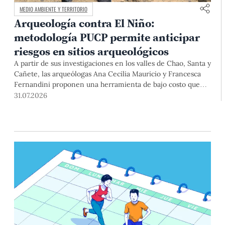
MEDIO AMBIENTE Y TERRITORIO
Arqueología contra El Niño:
metodología PUCP permite anticipar
riesgos en sitios arqueológicos
A partir de sus investigaciones en los valles de Chao, Santa y
Cañete, las arqueólogas Ana Cecilia Mauricio y Francesca
Fernandini proponen una herramienta de bajo costo que
combina datos abiertos, mapas, sistemas de información
31.07.2026
geográfica y trabajo de campo para identificar sitios
arqueológicos vulnerables ante lluvias, inundaciones,
deslizamientos y otros efectos asociados al fenómeno de El
Niño.