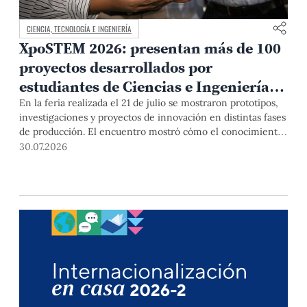
CIENCIA, TECNOLOGÍA E INGENIERÍA
XpoSTEM 2026: presentan más de 100
proyectos desarrollados por
estudiantes de Ciencias e Ingeniería
PUCP orientados a atender
En la feria realizada el 21 de julio se mostraron prototipos,
investigaciones y proyectos de innovación en distintas fases
necesidades del país
de producción. El encuentro mostró cómo el conocimiento
adquirido en las aulas puede responder a desafíos concretos
30.07.2026
del Perú en salud, robótica, inteligencia artificial,
sostenibilidad y sectores productivos.