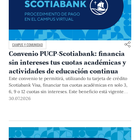
CAMPUS Y COMUNIDAD
Convenio PUCP-Scotiabank: financia
sin intereses tus cuotas académicas y
actividades de educación continua
Este convenio te permitirá, utilizando tu tarjeta de crédito
Scotiabank Visa, financiar tus cuotas académicas en solo 3,
6, 9 o 12 cuotas sin intereses. Este beneficio está vigente
hasta el 31 de diciembre de 2026, y aplica para pagos de
30.07.2026
pregrado, posgrado, así como deudas de ciclos anteriores,
trámites académicos, diplomaturas, programas, cursos o
talleres de educación continua que se pagan con tarjeta de
crédito a través del Campus Virtual.