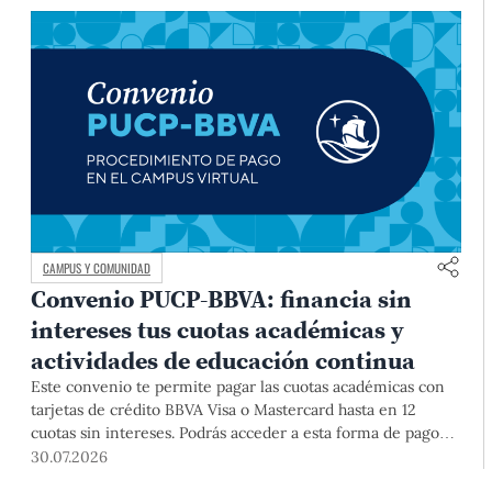
CAMPUS Y COMUNIDAD
Convenio PUCP-BBVA: financia sin
intereses tus cuotas académicas y
actividades de educación continua
Este convenio te permite pagar las cuotas académicas con
tarjetas de crédito BBVA Visa o Mastercard hasta en 12
cuotas sin intereses. Podrás acceder a esta forma de pago
hasta el 31 de diciembre del 2026 para pregrado y posgrado,
30.07.2026
así como para deudas ciclos anteriores, trámites