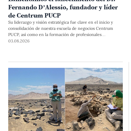
Fernando D’Alessio, fundador y líder
de Centrum PUCP
Su liderazgo y visión estratégica fue clave en el inicio y
consolidación de nuestra escuela de negocios Centrum
PUCP, así como en la formación de profesionales
empresariales comprometidos con el país. Por todo ello,
03.08.2026
nuestra Universidad agradece el aporte del vicealmirante
AP (r) Dr. Fernando D'Alessio (1944-2026).