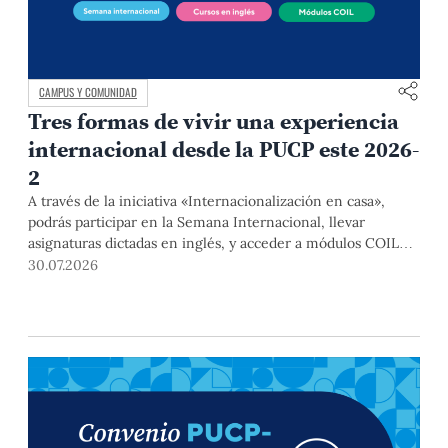
CAMPUS Y COMUNIDAD
Tres formas de vivir una experiencia
internacional desde la PUCP este 2026-
2
A través de la iniciativa «Internacionalización en casa»,
podrás participar en la Semana Internacional, llevar
asignaturas dictadas en inglés, y acceder a módulos COIL
junto con estudiantes y docentes de universidades
30.07.2026
extranjeras. La inscripción se realizará del 4 al 6 de agosto
mediante el Campus Virtual, durante la Matrícula 2026-2.