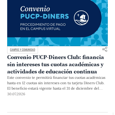
CAMPUS Y COMUNIDAD
Convenio PUCP-Diners Club: financia
sin intereses tus cuotas académicas y
actividades de educación continua
Este convenio te permitirá financiar tus cuotas académicas
hasta en 12 cuotas sin intereses con tu tarjeta Diners Club.
El beneficio estará vigente hasta el 31 de diciembre del
2026 para pregrado y posgrado, así como para deudas de
30.07.2026
ciclos anteriores, trámites académicos, diplomaturas,
programas, cursos o talleres de educación continua que se
pagan con tarjeta de crédito desde el Campus Virtual.