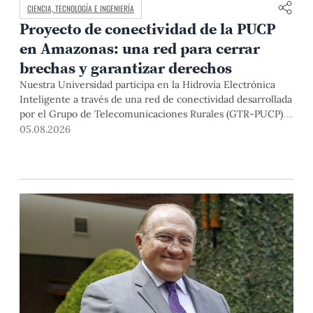
CIENCIA, TECNOLOGÍA E INGENIERÍA
Proyecto de conectividad de la PUCP
en Amazonas: una red para cerrar
brechas y garantizar derechos
Nuestra Universidad participa en la Hidrovía Electrónica
Inteligente a través de una red de conectividad desarrollada
por el Grupo de Telecomunicaciones Rurales (GTR-PUCP)
desde el 2018. En esta nota repasamos cómo ha sido el
05.08.2026
desarrollo de esta red, sus aportes a la salud y la educación
de la zona, así como los alcances de la intervención de la
PUCP en el proyecto.