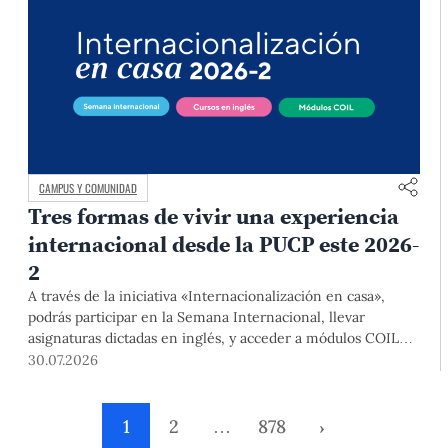
CAMPUS Y COMUNIDAD
Tres formas de vivir una experiencia
internacional desde la PUCP este 2026-
2
A través de la iniciativa «Internacionalización en casa»,
podrás participar en la Semana Internacional, llevar
asignaturas dictadas en inglés, y acceder a módulos COIL
junto con estudiantes y docentes de universidades
30.07.2026
extranjeras. La inscripción se realizará del 4 al 6 de agosto
mediante el Campus Virtual, durante la Matrícula 2026-2.
1
2
…
878
›