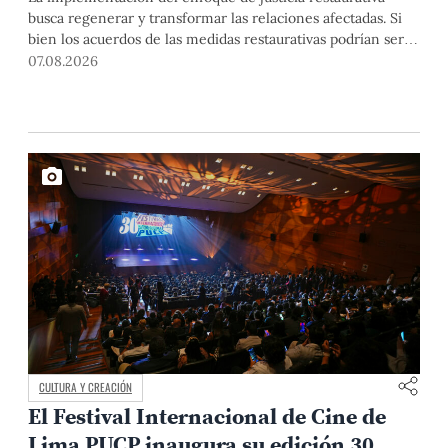
busca regenerar y transformar las relaciones afectadas. Si
bien los acuerdos de las medidas restaurativas podrían ser
considerados por las instancias disciplinarias, este proceso
07.08.2026
no reemplaza sus procedimientos.
CULTURA Y CREACIÓN
El Festival Internacional de Cine de
Lima PUCP inaugura su edición 30