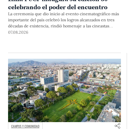
celebrando el poder del encuentro
La ceremonia que dio inicio al evento cinematográfico más
importante del país celebró los logros alcanzados en tres
décadas de existencia, rindió homenaje a las cineastas
Mariana Rondón y Marité Ugás, y planteó un llamado de
07.08.2026
nuestra Universidad a escuchar al sector artístico y
académico frente a la reciente creación del Colegio
Profesional de Artistas del Perú.
CAMPUS Y COMUNIDAD