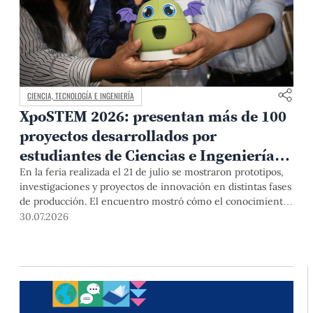
CIENCIA, TECNOLOGÍA E INGENIERÍA
XpoSTEM 2026: presentan más de 100
proyectos desarrollados por
estudiantes de Ciencias e Ingeniería
PUCP orientados a atender
En la feria realizada el 21 de julio se mostraron prototipos,
investigaciones y proyectos de innovación en distintas fases
necesidades del país
de producción. El encuentro mostró cómo el conocimiento
adquirido en las aulas puede responder a desafíos concretos
30.07.2026
del Perú en salud, robótica, inteligencia artificial,
sostenibilidad y sectores productivos.