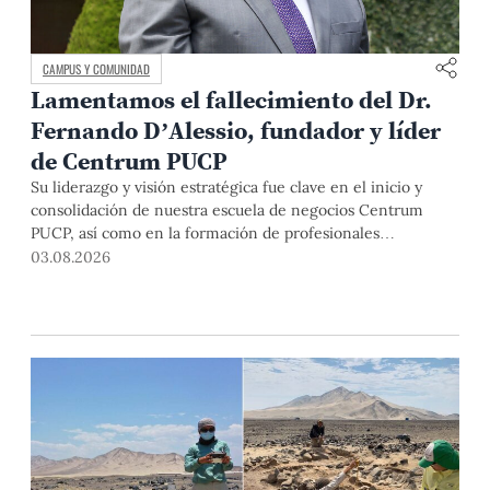
CAMPUS Y COMUNIDAD
Lamentamos el fallecimiento del Dr.
Fernando D’Alessio, fundador y líder
de Centrum PUCP
Su liderazgo y visión estratégica fue clave en el inicio y
consolidación de nuestra escuela de negocios Centrum
PUCP, así como en la formación de profesionales
empresariales comprometidos con el país. Por todo ello,
03.08.2026
nuestra Universidad agradece el aporte del vicealmirante
AP (r) Dr. Fernando D'Alessio (1944-2026).