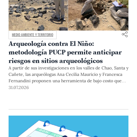
MEDIO AMBIENTE Y TERRITORIO
Arqueología contra El Niño:
metodología PUCP permite anticipar
riesgos en sitios arqueológicos
A partir de sus investigaciones en los valles de Chao, Santa y
Cañete, las arqueólogas Ana Cecilia Mauricio y Francesca
Fernandini proponen una herramienta de bajo costo que
combina datos abiertos, mapas, sistemas de información
31.07.2026
geográfica y trabajo de campo para identificar sitios
arqueológicos vulnerables ante lluvias, inundaciones,
deslizamientos y otros efectos asociados al fenómeno de El
Niño.