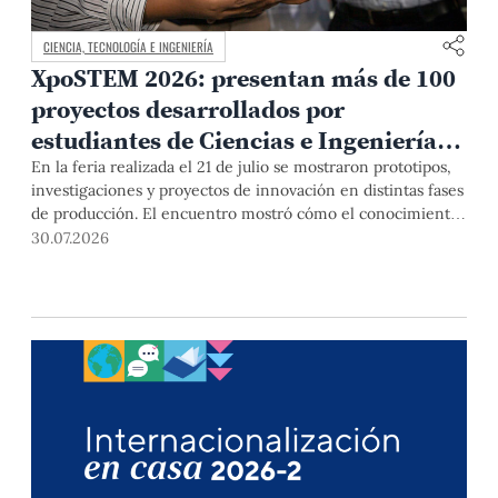
CIENCIA, TECNOLOGÍA E INGENIERÍA
XpoSTEM 2026: presentan más de 100
proyectos desarrollados por
estudiantes de Ciencias e Ingeniería
PUCP orientados a atender
En la feria realizada el 21 de julio se mostraron prototipos,
investigaciones y proyectos de innovación en distintas fases
necesidades del país
de producción. El encuentro mostró cómo el conocimiento
adquirido en las aulas puede responder a desafíos concretos
30.07.2026
del Perú en salud, robótica, inteligencia artificial,
sostenibilidad y sectores productivos.