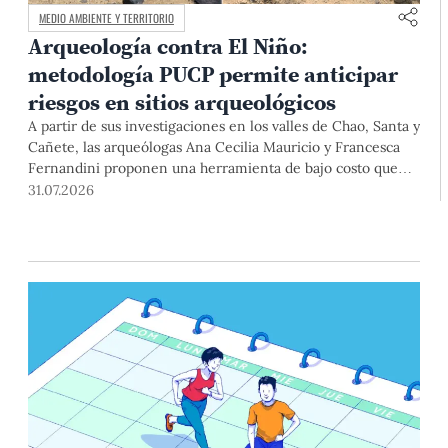
MEDIO AMBIENTE Y TERRITORIO
Arqueología contra El Niño:
metodología PUCP permite anticipar
riesgos en sitios arqueológicos
A partir de sus investigaciones en los valles de Chao, Santa y
Cañete, las arqueólogas Ana Cecilia Mauricio y Francesca
Fernandini proponen una herramienta de bajo costo que
combina datos abiertos, mapas, sistemas de información
31.07.2026
geográfica y trabajo de campo para identificar sitios
arqueológicos vulnerables ante lluvias, inundaciones,
deslizamientos y otros efectos asociados al fenómeno de El
Niño.