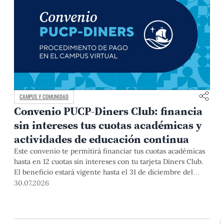
CAMPUS Y COMUNIDAD
Convenio PUCP-Diners Club: financia
sin intereses tus cuotas académicas y
actividades de educación continua
Este convenio te permitirá financiar tus cuotas académicas
hasta en 12 cuotas sin intereses con tu tarjeta Diners Club.
El beneficio estará vigente hasta el 31 de diciembre del
2026 para pregrado y posgrado, así como para deudas de
30.07.2026
ciclos anteriores, trámites académicos, diplomaturas,
programas, cursos o talleres de educación continua que se
pagan con tarjeta de crédito desde el Campus Virtual.