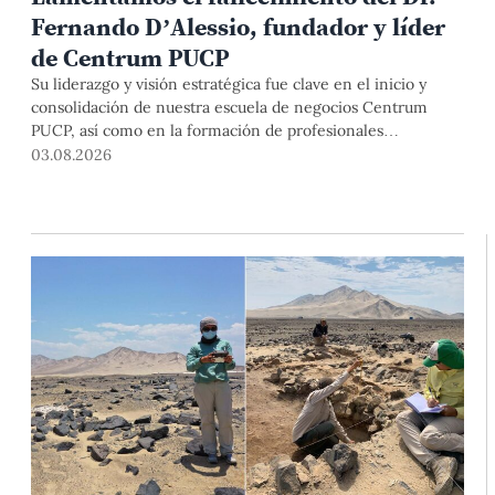
Fernando D’Alessio, fundador y líder
de Centrum PUCP
Su liderazgo y visión estratégica fue clave en el inicio y
consolidación de nuestra escuela de negocios Centrum
PUCP, así como en la formación de profesionales
empresariales comprometidos con el país. Por todo ello,
03.08.2026
nuestra Universidad agradece el aporte del vicealmirante
AP (r) Dr. Fernando D'Alessio (1944-2026).