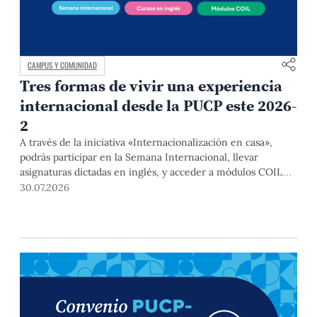
CAMPUS Y COMUNIDAD
Tres formas de vivir una experiencia
internacional desde la PUCP este 2026-
2
A través de la iniciativa «Internacionalización en casa»,
podrás participar en la Semana Internacional, llevar
asignaturas dictadas en inglés, y acceder a módulos COIL
junto con estudiantes y docentes de universidades
30.07.2026
extranjeras. La inscripción se realizará del 4 al 6 de agosto
mediante el Campus Virtual, durante la Matrícula 2026-2.