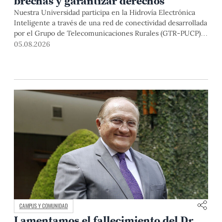
brechas y garantizar derechos
Nuestra Universidad participa en la Hidrovía Electrónica
Inteligente a través de una red de conectividad desarrollada
por el Grupo de Telecomunicaciones Rurales (GTR-PUCP)
desde el 2018. En esta nota repasamos cómo ha sido el
05.08.2026
desarrollo de esta red, sus aportes a la salud y la educación
de la zona, así como los alcances de la intervención de la
PUCP en el proyecto.
CAMPUS Y COMUNIDAD
Lamentamos el fallecimiento del Dr.