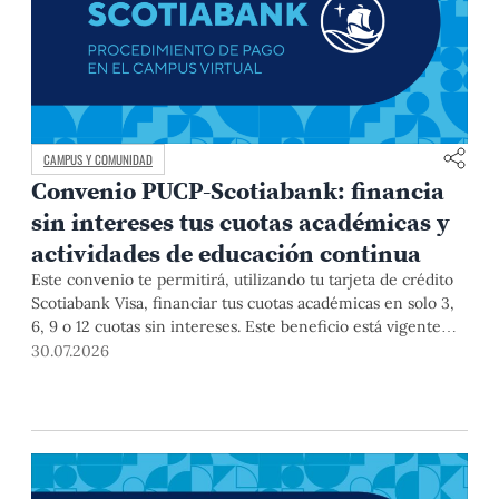
CAMPUS Y COMUNIDAD
Convenio PUCP-Scotiabank: financia
sin intereses tus cuotas académicas y
actividades de educación continua
Este convenio te permitirá, utilizando tu tarjeta de crédito
Scotiabank Visa, financiar tus cuotas académicas en solo 3,
6, 9 o 12 cuotas sin intereses. Este beneficio está vigente
hasta el 31 de diciembre de 2026, y aplica para pagos de
30.07.2026
pregrado, posgrado, así como deudas de ciclos anteriores,
trámites académicos, diplomaturas, programas, cursos o
talleres de educación continua que se pagan con tarjeta de
crédito a través del Campus Virtual.