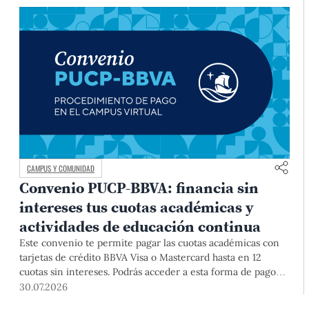
CAMPUS Y COMUNIDAD
Convenio PUCP-BBVA: financia sin
intereses tus cuotas académicas y
actividades de educación continua
Este convenio te permite pagar las cuotas académicas con
tarjetas de crédito BBVA Visa o Mastercard hasta en 12
cuotas sin intereses. Podrás acceder a esta forma de pago
hasta el 31 de diciembre del 2026 para pregrado y posgrado,
30.07.2026
así como para deudas ciclos anteriores, trámites