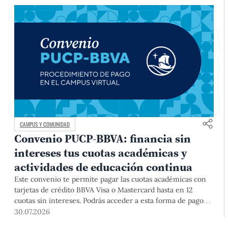
CAMPUS Y COMUNIDAD
Convenio PUCP-BBVA: financia sin
intereses tus cuotas académicas y
actividades de educación continua
Este convenio te permite pagar las cuotas académicas con
tarjetas de crédito BBVA Visa o Mastercard hasta en 12
cuotas sin intereses. Podrás acceder a esta forma de pago
hasta el 31 de diciembre del 2026 para pregrado y posgrado,
30.07.2026
así como para deudas ciclos anteriores, trámites