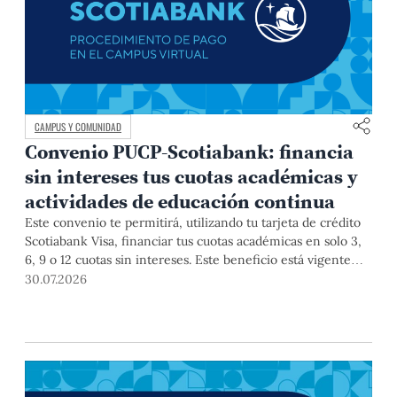
CAMPUS Y COMUNIDAD
Convenio PUCP-Scotiabank: financia
sin intereses tus cuotas académicas y
actividades de educación continua
Este convenio te permitirá, utilizando tu tarjeta de crédito
Scotiabank Visa, financiar tus cuotas académicas en solo 3,
6, 9 o 12 cuotas sin intereses. Este beneficio está vigente
hasta el 31 de diciembre de 2026, y aplica para pagos de
30.07.2026
pregrado, posgrado, así como deudas de ciclos anteriores,
trámites académicos, diplomaturas, programas, cursos o
talleres de educación continua que se pagan con tarjeta de
crédito a través del Campus Virtual.