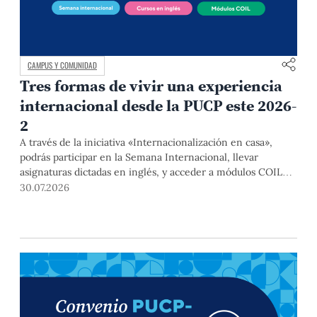
CAMPUS Y COMUNIDAD
Tres formas de vivir una experiencia
internacional desde la PUCP este 2026-
2
A través de la iniciativa «Internacionalización en casa»,
podrás participar en la Semana Internacional, llevar
asignaturas dictadas en inglés, y acceder a módulos COIL
junto con estudiantes y docentes de universidades
30.07.2026
extranjeras. La inscripción se realizará del 4 al 6 de agosto
mediante el Campus Virtual, durante la Matrícula 2026-2.