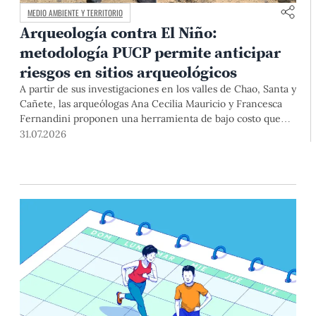
MEDIO AMBIENTE Y TERRITORIO
Arqueología contra El Niño:
metodología PUCP permite anticipar
riesgos en sitios arqueológicos
A partir de sus investigaciones en los valles de Chao, Santa y
Cañete, las arqueólogas Ana Cecilia Mauricio y Francesca
Fernandini proponen una herramienta de bajo costo que
combina datos abiertos, mapas, sistemas de información
31.07.2026
geográfica y trabajo de campo para identificar sitios
arqueológicos vulnerables ante lluvias, inundaciones,
deslizamientos y otros efectos asociados al fenómeno de El
Niño.