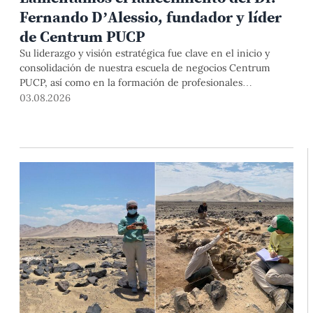
Fernando D’Alessio, fundador y líder
de Centrum PUCP
Su liderazgo y visión estratégica fue clave en el inicio y
consolidación de nuestra escuela de negocios Centrum
PUCP, así como en la formación de profesionales
empresariales comprometidos con el país. Por todo ello,
03.08.2026
nuestra Universidad agradece el aporte del vicealmirante
AP (r) Dr. Fernando D'Alessio (1944-2026).