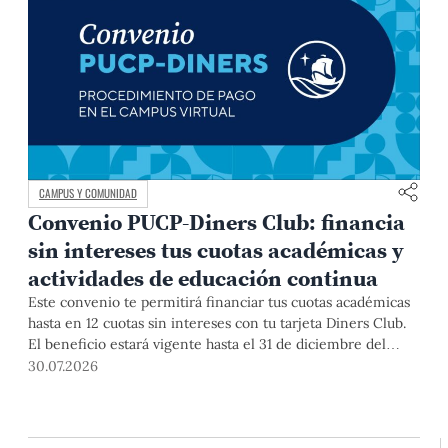
CAMPUS Y COMUNIDAD
Convenio PUCP-Diners Club: financia
sin intereses tus cuotas académicas y
actividades de educación continua
Este convenio te permitirá financiar tus cuotas académicas
hasta en 12 cuotas sin intereses con tu tarjeta Diners Club.
El beneficio estará vigente hasta el 31 de diciembre del
2026 para pregrado y posgrado, así como para deudas de
30.07.2026
ciclos anteriores, trámites académicos, diplomaturas,
programas, cursos o talleres de educación continua que se
pagan con tarjeta de crédito desde el Campus Virtual.