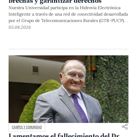
brechas y garantizar derechos
Nuestra Universidad participa en la Hidrovía Electrónica
Inteligente a través de una red de conectividad desarrollada
por el Grupo de Telecomunicaciones Rurales (GTR-PUCP)
desde el 2018. En esta nota repasamos cómo ha sido el
05.08.2026
desarrollo de esta red, sus aportes a la salud y la educación
de la zona, así como los alcances de la intervención de la
PUCP en el proyecto.
CAMPUS Y COMUNIDAD
Lamentamos el fallecimiento del Dr.