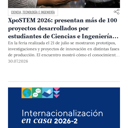
CIENCIA, TECNOLOGÍA E INGENIERÍA
XpoSTEM 2026: presentan más de 100
proyectos desarrollados por
estudiantes de Ciencias e Ingeniería
PUCP orientados a atender
En la feria realizada el 21 de julio se mostraron prototipos,
investigaciones y proyectos de innovación en distintas fases
necesidades del país
de producción. El encuentro mostró cómo el conocimiento
adquirido en las aulas puede responder a desafíos concretos
30.07.2026
del Perú en salud, robótica, inteligencia artificial,
sostenibilidad y sectores productivos.