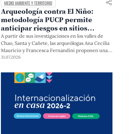
MEDIO AMBIENTE Y TERRITORIO
Arqueología contra El Niño:
metodología PUCP permite
anticipar riesgos en sitios
arqueológicos
A partir de sus investigaciones en los valles de
Chao, Santa y Cañete, las arqueólogas Ana Cecilia
Mauricio y Francesca Fernandini proponen una
herramienta de bajo costo que combina datos
31.07.2026
abiertos, mapas, sistemas de información
geográfica y trabajo de campo para identificar
sitios arqueológicos vulnerables ante lluvias,
inundaciones, deslizamientos y otros efectos
asociados al fenómeno de El Niño.