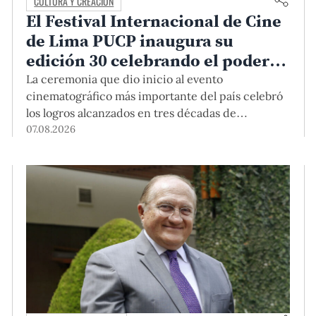
CULTURA Y CREACIÓN
El Festival Internacional de Cine
de Lima PUCP inaugura su
edición 30 celebrando el poder
del encuentro
La ceremonia que dio inicio al evento
cinematográfico más importante del país celebró
los logros alcanzados en tres décadas de
existencia, rindió homenaje a las cineastas
07.08.2026
Mariana Rondón y Marité Ugás, y planteó un
llamado de nuestra Universidad a escuchar al
sector artístico y académico frente a la reciente
creación del Colegio Profesional de Artistas del
Perú.