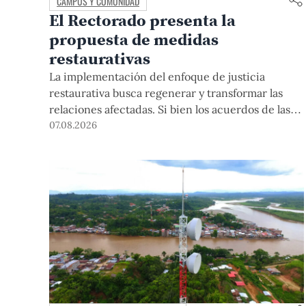
CAMPUS Y COMUNIDAD
El Rectorado presenta la
propuesta de medidas
restaurativas
La implementación del enfoque de justicia
restaurativa busca regenerar y transformar las
relaciones afectadas. Si bien los acuerdos de las
medidas restaurativas podrían ser considerados
07.08.2026
por las instancias disciplinarias, este proceso no
reemplaza sus procedimientos.