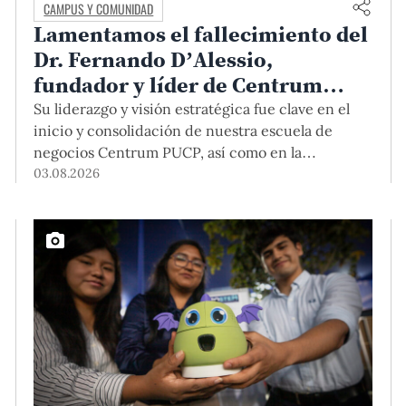
CAMPUS Y COMUNIDAD
Lamentamos el fallecimiento del
Dr. Fernando D’Alessio,
fundador y líder de Centrum
PUCP
Su liderazgo y visión estratégica fue clave en el
inicio y consolidación de nuestra escuela de
negocios Centrum PUCP, así como en la
formación de profesionales empresariales
03.08.2026
comprometidos con el país. Por todo ello, nuestra
Universidad agradece el aporte del vicealmirante
AP (r) Dr. Fernando D'Alessio (1944-2026).