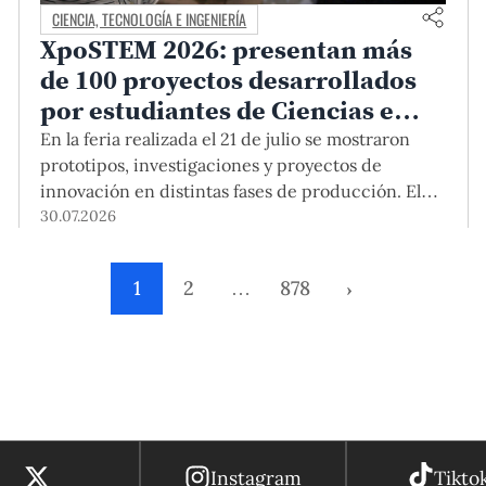
CIENCIA, TECNOLOGÍA E INGENIERÍA
XpoSTEM 2026: presentan más
de 100 proyectos desarrollados
por estudiantes de Ciencias e
Ingeniería PUCP orientados a
En la feria realizada el 21 de julio se mostraron
atender necesidades del país
prototipos, investigaciones y proyectos de
innovación en distintas fases de producción. El
encuentro mostró cómo el conocimiento
30.07.2026
adquirido en las aulas puede responder a desafíos
concretos del Perú en salud, robótica,
1
2
…
878
›
inteligencia artificial, sostenibilidad y sectores
productivos.
Instagram
Tikto