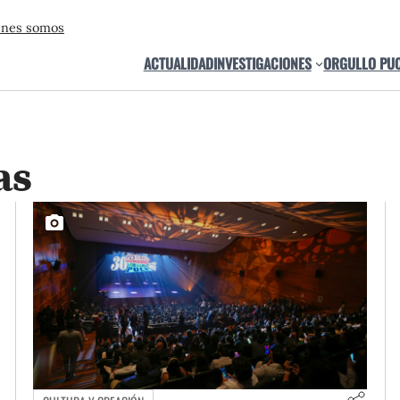
énes somos
ACTUALIDAD
INVESTIGACIONES
ORGULLO PU
as