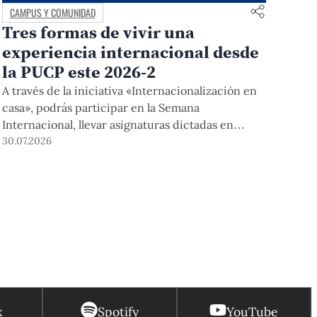
CAMPUS Y COMUNIDAD
Tres formas de vivir una
experiencia internacional desde
la PUCP este 2026-2
A través de la iniciativa «Internacionalización en
casa», podrás participar en la Semana
Internacional, llevar asignaturas dictadas en
inglés, y acceder a módulos COIL junto con
30.07.2026
estudiantes y docentes de universidades
extranjeras. La inscripción se realizará del 4 al 6
de agosto mediante el Campus Virtual, durante la
Matrícula 2026-2.
k
Spotify
YouTube