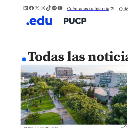
LinkedIn
Facebook
X
Instagram
TikTok
Spotify
YouTube
Cuéntanos tu historia
Qui
.
Todas las notici