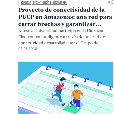
CIENCIA, TECNOLOGÍA E INGENIERÍA
Proyecto de conectividad de la
PUCP en Amazonas: una red para
cerrar brechas y garantizar
derechos
Nuestra Universidad participa en la Hidrovía
Electrónica Inteligente a través de una red de
conectividad desarrollada por el Grupo de
Telecomunicaciones Rurales (GTR-PUCP) desde
05.08.2026
el 2018. En esta nota repasamos cómo ha sido el
desarrollo de esta red, sus aportes a la salud y la
educación de la zona, así como los alcances de la
intervención de la PUCP en el proyecto.