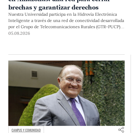
brechas y garantizar derechos
Nuestra Universidad participa en la Hidrovía Electrónica
Inteligente a través de una red de conectividad desarrollada
por el Grupo de Telecomunicaciones Rurales (GTR-PUCP)
desde el 2018. En esta nota repasamos cómo ha sido el
05.08.2026
desarrollo de esta red, sus aportes a la salud y la educación
de la zona, así como los alcances de la intervención de la
PUCP en el proyecto.
CAMPUS Y COMUNIDAD