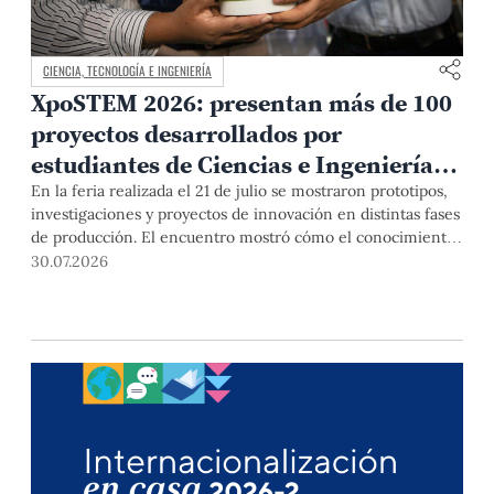
CIENCIA, TECNOLOGÍA E INGENIERÍA
XpoSTEM 2026: presentan más de 100
proyectos desarrollados por
estudiantes de Ciencias e Ingeniería
PUCP orientados a atender
En la feria realizada el 21 de julio se mostraron prototipos,
investigaciones y proyectos de innovación en distintas fases
necesidades del país
de producción. El encuentro mostró cómo el conocimiento
adquirido en las aulas puede responder a desafíos concretos
30.07.2026
del Perú en salud, robótica, inteligencia artificial,
sostenibilidad y sectores productivos.