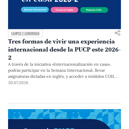
CAMPUS Y COMUNIDAD
Tres formas de vivir una experiencia
internacional desde la PUCP este 2026-
2
A través de la iniciativa «Internacionalización en casa»,
podrás participar en la Semana Internacional, llevar
asignaturas dictadas en inglés, y acceder a módulos COIL
junto con estudiantes y docentes de universidades
30.07.2026
extranjeras. La inscripción se realizará del 4 al 6 de agosto
mediante el Campus Virtual, durante la Matrícula 2026-2.