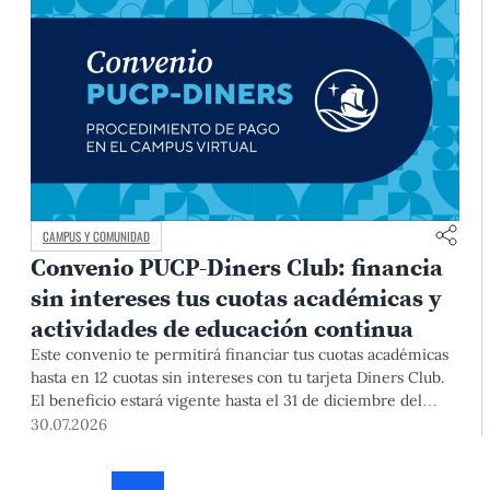
CAMPUS Y COMUNIDAD
Convenio PUCP-Diners Club: financia
sin intereses tus cuotas académicas y
actividades de educación continua
Este convenio te permitirá financiar tus cuotas académicas
hasta en 12 cuotas sin intereses con tu tarjeta Diners Club.
El beneficio estará vigente hasta el 31 de diciembre del
2026 para pregrado y posgrado, así como para deudas de
30.07.2026
ciclos anteriores, trámites académicos, diplomaturas,
programas, cursos o talleres de educación continua que se