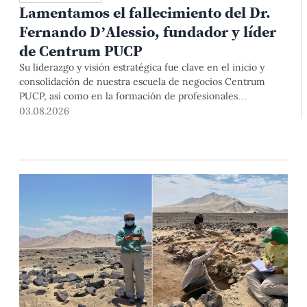
Lamentamos el fallecimiento del Dr.
Fernando D’Alessio, fundador y líder
de Centrum PUCP
Su liderazgo y visión estratégica fue clave en el inicio y
consolidación de nuestra escuela de negocios Centrum
PUCP, así como en la formación de profesionales
empresariales comprometidos con el país. Por todo ello,
03.08.2026
nuestra Universidad agradece el aporte del vicealmirante
AP (r) Dr. Fernando D'Alessio (1944-2026).