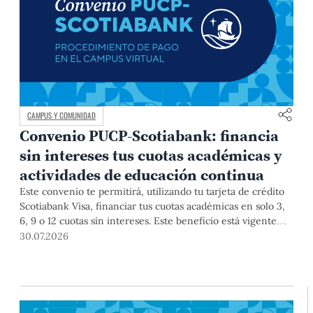
CAMPUS Y COMUNIDAD
Convenio PUCP-Scotiabank: financia
sin intereses tus cuotas académicas y
actividades de educación continua
Este convenio te permitirá, utilizando tu tarjeta de crédito
Scotiabank Visa, financiar tus cuotas académicas en solo 3,
6, 9 o 12 cuotas sin intereses. Este beneficio está vigente
hasta el 31 de diciembre de 2026, y aplica para pagos de
30.07.2026
pregrado, posgrado, así como deudas de ciclos anteriores,
trámites académicos, diplomaturas, programas, cursos o
talleres de educación continua que se pagan con tarjeta de
crédito a través del Campus Virtual.