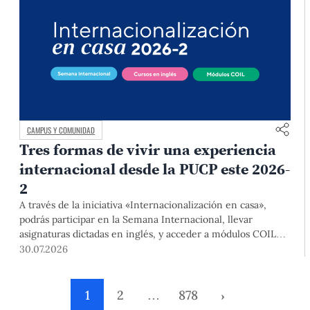
CAMPUS Y COMUNIDAD
Tres formas de vivir una experiencia
internacional desde la PUCP este 2026-
2
A través de la iniciativa «Internacionalización en casa»,
podrás participar en la Semana Internacional, llevar
asignaturas dictadas en inglés, y acceder a módulos COIL
junto con estudiantes y docentes de universidades
30.07.2026
extranjeras. La inscripción se realizará del 4 al 6 de agosto
mediante el Campus Virtual, durante la Matrícula 2026-2.
1
2
…
878
›