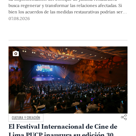
busca regenerar y transformar las relaciones afectadas. Si
bien los acuerdos de las medidas restaurativas podrían ser
considerados por las instancias disciplinarias, este proceso
07.08.2026
no reemplaza sus procedimientos.
CULTURA Y CREACIÓN
El Festival Internacional de Cine de
Lima PUCP inaugura su edición 30