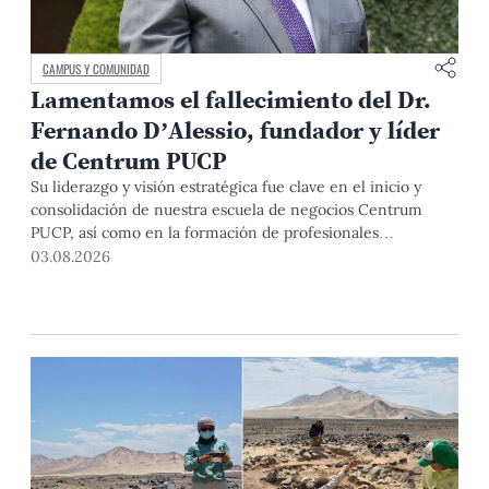
CAMPUS Y COMUNIDAD
Lamentamos el fallecimiento del Dr.
Fernando D’Alessio, fundador y líder
de Centrum PUCP
Su liderazgo y visión estratégica fue clave en el inicio y
consolidación de nuestra escuela de negocios Centrum
PUCP, así como en la formación de profesionales
empresariales comprometidos con el país. Por todo ello,
03.08.2026
nuestra Universidad agradece el aporte del vicealmirante
AP (r) Dr. Fernando D'Alessio (1944-2026).