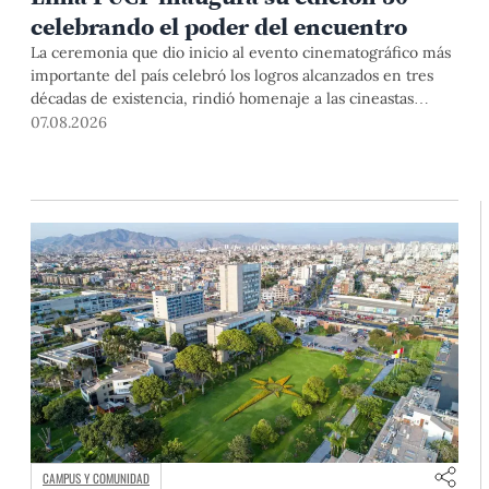
celebrando el poder del encuentro
La ceremonia que dio inicio al evento cinematográfico más
importante del país celebró los logros alcanzados en tres
décadas de existencia, rindió homenaje a las cineastas
Mariana Rondón y Marité Ugás, y planteó un llamado de
07.08.2026
nuestra Universidad a escuchar al sector artístico y
académico frente a la reciente creación del Colegio
Profesional de Artistas del Perú.
CAMPUS Y COMUNIDAD