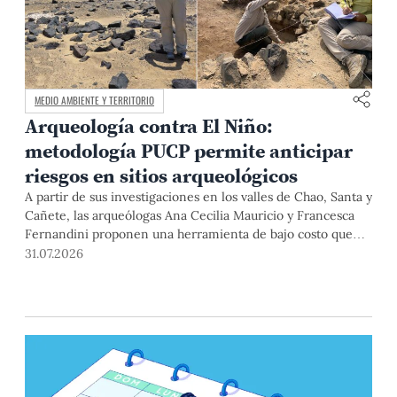
MEDIO AMBIENTE Y TERRITORIO
Arqueología contra El Niño:
metodología PUCP permite anticipar
riesgos en sitios arqueológicos
A partir de sus investigaciones en los valles de Chao, Santa y
Cañete, las arqueólogas Ana Cecilia Mauricio y Francesca
Fernandini proponen una herramienta de bajo costo que
combina datos abiertos, mapas, sistemas de información
31.07.2026
geográfica y trabajo de campo para identificar sitios
arqueológicos vulnerables ante lluvias, inundaciones,
deslizamientos y otros efectos asociados al fenómeno de El
Niño.