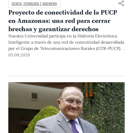
CIENCIA, TECNOLOGÍA E INGENIERÍA
Proyecto de conectividad de la PUCP
en Amazonas: una red para cerrar
brechas y garantizar derechos
Nuestra Universidad participa en la Hidrovía Electrónica
Inteligente a través de una red de conectividad desarrollada
por el Grupo de Telecomunicaciones Rurales (GTR-PUCP)
desde el 2018. En esta nota repasamos cómo ha sido el
05.08.2026
desarrollo de esta red, sus aportes a la salud y la educación
de la zona, así como los alcances de la intervención de la
PUCP en el proyecto.