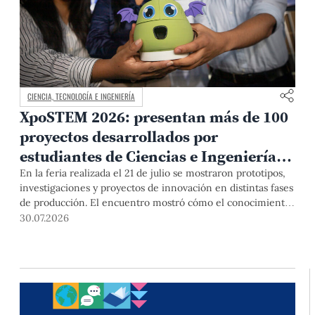
CIENCIA, TECNOLOGÍA E INGENIERÍA
XpoSTEM 2026: presentan más de 100
proyectos desarrollados por
estudiantes de Ciencias e Ingeniería
PUCP orientados a atender
En la feria realizada el 21 de julio se mostraron prototipos,
investigaciones y proyectos de innovación en distintas fases
necesidades del país
de producción. El encuentro mostró cómo el conocimiento
adquirido en las aulas puede responder a desafíos concretos
30.07.2026
del Perú en salud, robótica, inteligencia artificial,
sostenibilidad y sectores productivos.