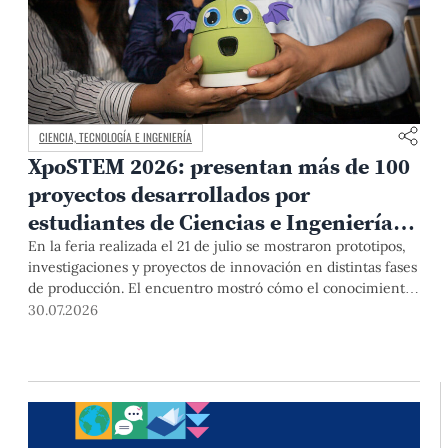
CIENCIA, TECNOLOGÍA E INGENIERÍA
XpoSTEM 2026: presentan más de 100
proyectos desarrollados por
estudiantes de Ciencias e Ingeniería
PUCP orientados a atender
En la feria realizada el 21 de julio se mostraron prototipos,
investigaciones y proyectos de innovación en distintas fases
necesidades del país
de producción. El encuentro mostró cómo el conocimiento
adquirido en las aulas puede responder a desafíos concretos
30.07.2026
del Perú en salud, robótica, inteligencia artificial,
sostenibilidad y sectores productivos.