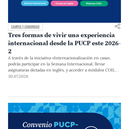
CAMPUS Y COMUNIDAD
Tres formas de vivir una experiencia
internacional desde la PUCP este 2026-
2
A través de la iniciativa «Internacionalización en casa»,
podrás participar en la Semana Internacional, llevar
asignaturas dictadas en inglés, y acceder a módulos COIL
junto con estudiantes y docentes de universidades
30.07.2026
extranjeras. La inscripción se realizará del 4 al 6 de agosto
mediante el Campus Virtual, durante la Matrícula 2026-2.