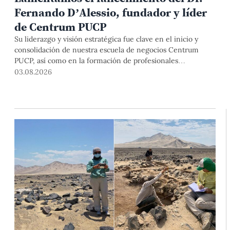
Fernando D’Alessio, fundador y líder
de Centrum PUCP
Su liderazgo y visión estratégica fue clave en el inicio y
consolidación de nuestra escuela de negocios Centrum
PUCP, así como en la formación de profesionales
empresariales comprometidos con el país. Por todo ello,
03.08.2026
nuestra Universidad agradece el aporte del vicealmirante
AP (r) Dr. Fernando D'Alessio (1944-2026).