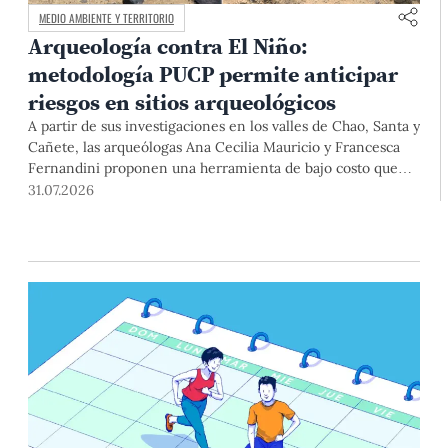
MEDIO AMBIENTE Y TERRITORIO
Arqueología contra El Niño:
metodología PUCP permite anticipar
riesgos en sitios arqueológicos
A partir de sus investigaciones en los valles de Chao, Santa y
Cañete, las arqueólogas Ana Cecilia Mauricio y Francesca
Fernandini proponen una herramienta de bajo costo que
combina datos abiertos, mapas, sistemas de información
31.07.2026
geográfica y trabajo de campo para identificar sitios
arqueológicos vulnerables ante lluvias, inundaciones,
deslizamientos y otros efectos asociados al fenómeno de El
Niño.