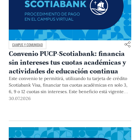
CAMPUS Y COMUNIDAD
Convenio PUCP-Scotiabank: financia
sin intereses tus cuotas académicas y
actividades de educación continua
Este convenio te permitirá, utilizando tu tarjeta de crédito
Scotiabank Visa, financiar tus cuotas académicas en solo 3,
6, 9 o 12 cuotas sin intereses. Este beneficio está vigente
hasta el 31 de diciembre de 2026, y aplica para pagos de
30.07.2026
pregrado, posgrado, así como deudas de ciclos anteriores,
trámites académicos, diplomaturas, programas, cursos o
talleres de educación continua que se pagan con tarjeta de
crédito a través del Campus Virtual.