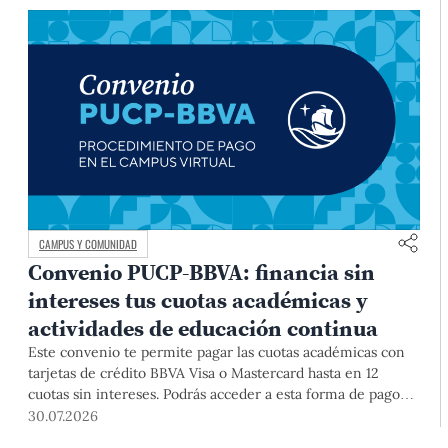
CAMPUS Y COMUNIDAD
Convenio PUCP-BBVA: financia sin
intereses tus cuotas académicas y
actividades de educación continua
Este convenio te permite pagar las cuotas académicas con
tarjetas de crédito BBVA Visa o Mastercard hasta en 12
cuotas sin intereses. Podrás acceder a esta forma de pago
hasta el 31 de diciembre del 2026 para pregrado y posgrado,
30.07.2026
así como para deudas ciclos anteriores, trámites