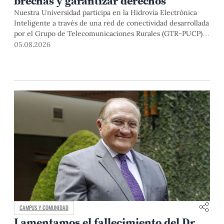
brechas y garantizar derechos
Nuestra Universidad participa en la Hidrovía Electrónica
Inteligente a través de una red de conectividad desarrollada
por el Grupo de Telecomunicaciones Rurales (GTR-PUCP)
desde el 2018. En esta nota repasamos cómo ha sido el
05.08.2026
desarrollo de esta red, sus aportes a la salud y la educación
de la zona, así como los alcances de la intervención de la
PUCP en el proyecto.
CAMPUS Y COMUNIDAD
Lamentamos el fallecimiento del Dr.