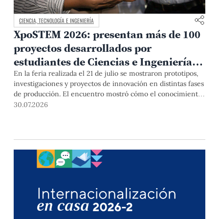
CIENCIA, TECNOLOGÍA E INGENIERÍA
XpoSTEM 2026: presentan más de 100
proyectos desarrollados por
estudiantes de Ciencias e Ingeniería
PUCP orientados a atender
En la feria realizada el 21 de julio se mostraron prototipos,
investigaciones y proyectos de innovación en distintas fases
necesidades del país
de producción. El encuentro mostró cómo el conocimiento
adquirido en las aulas puede responder a desafíos concretos
30.07.2026
del Perú en salud, robótica, inteligencia artificial,
sostenibilidad y sectores productivos.