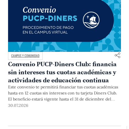
CAMPUS Y COMUNIDAD
Convenio PUCP-Diners Club: financia
sin intereses tus cuotas académicas y
actividades de educación continua
Este convenio te permitirá financiar tus cuotas académicas
hasta en 12 cuotas sin intereses con tu tarjeta Diners Club.
El beneficio estará vigente hasta el 31 de diciembre del
2026 para pregrado y posgrado, así como para deudas de
30.07.2026
ciclos anteriores, trámites académicos, diplomaturas,
programas, cursos o talleres de educación continua que se
pagan con tarjeta de crédito desde el Campus Virtual.