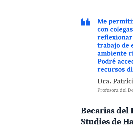
Me permitir
con colegas
reflexionar
trabajo de
ambiente ri
Podré acced
recursos di
Dra. Patri
Profesora del D
Becarias del 
Studies de H