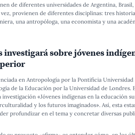
nen de diferentes universidades de Argentina, Brasil,
vez, provienen de diferentes disciplinas: tres histori
eniera, una antropóloga, una economista y una acadé
 investigará sobre jóvenes indígen
perior
enciada en Antropología por la Pontificia Universidad
gía de la Educación por la Universidad de Londres. El
a investigación «Jóvenes indígenas en la educación su
erculturalidad y los futuros imaginados». Así, esta est
er profundizar en el tema y concretar diversas publ
o de su proyecto -afirma- es entender cómo, en los úl