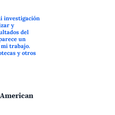
i investigación
izar y
ultados del
 parece un
 mi trabajo.
otecas y otros
n American