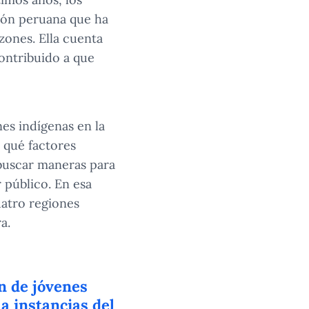
ción peruana que ha
zones. Ella cuenta
ontribuido a que
nes indígenas en la
r qué factores
 buscar maneras para
r público. En esa
uatro regiones
a.
n de jóvenes
a instancias del