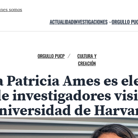
énes somos
ACTUALIDAD
INVESTIGACIONES
ORGULLO PU
ORGULLO PUCP
CULTURA Y
/
CREACIÓN
 Patricia Ames es el
 investigadores visi
niversidad de Harva