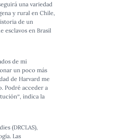
eguirá una variedad
gena y rural en Chile,
istoria de un
e esclavos en Brasil
tados de mi
xionar un poco más
sidad de Harvard me
jo. Podré acceder a
tución”, indica la
udies (DRCLAS),
ogía. Las