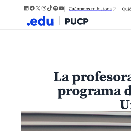
LinkedIn
Facebook
X
Instagram
TikTok
Spotify
YouTube
Cuéntanos tu historia
Qui
La profesora
programa de
U