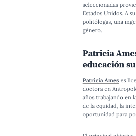
seleccionadas provie
Estados Unidos. A su 
politólogas, una ing
género.
Patricia Ames
educación su
Patricia Ames
es lic
doctora en Antropolo
años trabajando en l
de la equidad, la int
oportunidad para pod
El principal objetiv