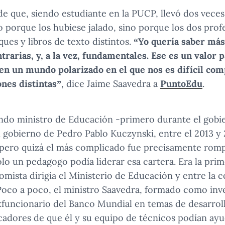
e que, siendo estudiante en la PUCP, llevó dos veces
porque los hubiese jalado, sino porque los dos prof
ues y libros de texto distintos.
“Yo quería saber más
rarias, y, a la vez, fundamentales. Ese es un valor p
 en un mundo polarizado en el que nos es difícil com
ones distintas”
, dice Jaime Saavedra a
PuntoEdu
.
ndo ministro de Educación -primero durante el gobi
 gobierno de Pedro Pablo Kuczynski, entre el 2013 y 
, pero quizá el más complicado fue precisamente rom
olo un pedagogo podía liderar esa cartera. Era la pri
omista dirigía el Ministerio de Educación y entre la
 Poco a poco, el ministro Saavedra, formado como inve
exfuncionario del Banco Mundial en temas de desarrol
cadores de que él y su equipo de técnicos podían ayu