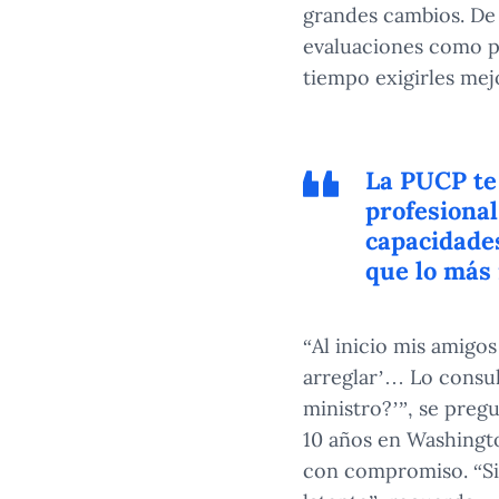
grandes cambios. De 
evaluaciones como pa
tiempo exigirles mej
La PUCP te
profesional
capacidades
que lo más 
“Al inicio mis amigos
arreglar’… Lo consult
ministro?’”, se preg
10 años en Washingto
con compromiso. “Si s