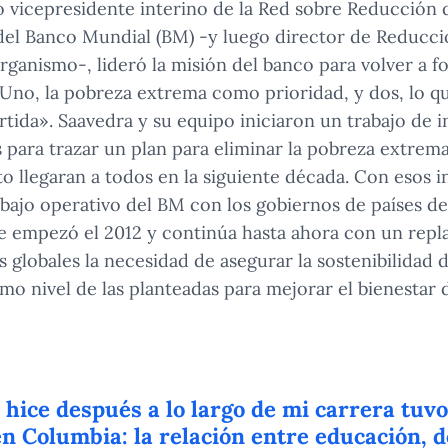
 vicepresidente interino de la Red sobre Reducción 
el Banco Mundial (BM) -y luego director de Reducci
ganismo-, lideró la misión del banco para volver a foc
 Uno, la pobreza extrema como prioridad, y dos, lo 
ida». Saavedra y su equipo iniciaron un trabajo de i
 para trazar un plan para eliminar la pobreza extrema
to llegaran a todos en la siguiente década. Con esos i
abajo operativo del BM con los gobiernos de países d
se empezó el 2012 y continúa hasta ahora con un repl
 globales la necesidad de asegurar la sostenibilidad d
mo nivel de las planteadas para mejorar el bienestar d
 hice después a lo largo de mi carrera tuv
n Columbia: la relación entre educación, d