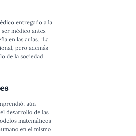
édico entregado a la
e ser médico antes
a en las aulas. “La
ional, pero además
lo de la sociedad.
ses
omprendió, aún
l desarrollo de las
modelos matemáticos
l humano en el mismo