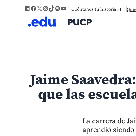
LinkedIn
Facebook
X
Instagram
TikTok
Spotify
YouTube
Cuéntanos tu historia
Qui
Jaime Saavedra
que las escuel
La carrera de J
aprendió siendo