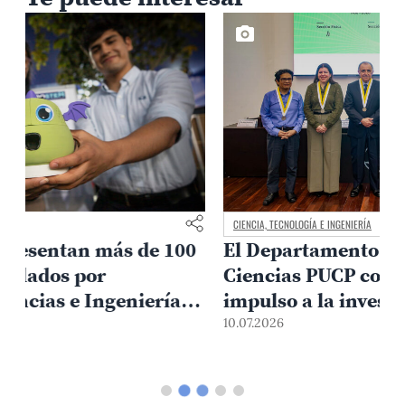
CIENCIA, TECNOLOGÍA E INGENIERÍA
El Departamento Académico de
Ciencias PUCP conmemora 60 años de
impulso a la investigación y la
0
formación científica
10.07.2026