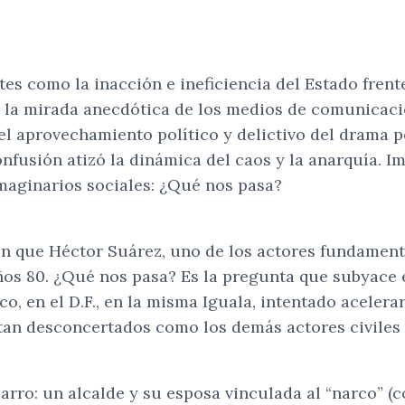
es como la inacción e ineficiencia del Estado fren
ba la mirada anecdótica de los medios de comunicac
el aprovechamiento político y delictivo del drama p
 confusión atizó la dinámica del caos y la anarquía.
imaginarios sociales: ¿Qué nos pasa?
on que Héctor Suárez, uno de los actores fundament
años 80. ¿Qué nos pasa? Es la pregunta que subyace e
 en el D.F., en la misma Iguala, intentado acelerar
tan desconcertados como los demás actores civiles 
zarro: un alcalde y su esposa vinculada al “narco” (