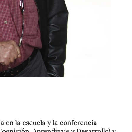
Compartir
Cambiar el tamaño
ía en la escuela y la conferencia
Cognición, Aprendizaje y Desarrollo) y