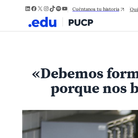
LinkedIn
Facebook
X
Instagram
TikTok
Spotify
YouTube
Cuéntanos tu historia
Qui
«Debemos forma
porque nos b