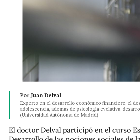
Por Juan Delval
Experto en el desarrollo económico financiero, el des
adolescencia, además de psicología evolutiva, desarro
(Universidad Autónoma de Madrid)
El doctor Delval participó en el curso Es
Desarrollo de las nociones sociales de l