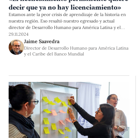
decir que ya no hay licenciamiento»
Estamos ante la peor crisis de aprendizaje de la historia en
nuestra región. Eso resaltó nuestro egresado y actual
director de Desarrollo Humano para América Latina y el
Caribe en el Banco Mundial, Dr. Jaime Saavedra, en la
29.11.2024
conferencia que brindó en nuestra Facultad de Ciencias
Jaime Saavedra
Sociales. El economista da cuenta de las políticas públicas se
Director de Desarrollo Humano para América Latina
deben realizar, en el corto y largo plazo, para mejorar la
y el Caribe del Banco Mundial
educación, y la importancia de invertir en el capital
humano.