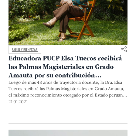
SALUD Y BIENESTAR
Educadora PUCP Elsa Tueros recibirá
las Palmas Magisteriales en Grado
Amauta por su contribución
extraordinaria al país
Luego de más 48 años de trayectoria docente, la Dra. Elsa
Tueros recibirá las Palmas Magisteriales en Grado Amauta,
el máximo reconocimiento otorgado por el Estado peruano
a un educador. Te invitamos a participar en la transmisión
21.01.2021
de la ceremonia este viernes 22 a través del Facebook del
Minedu. En esta nota, conoce más sobre nuestra destacada
profesora, ejemplo de que la educación transforma vidas.