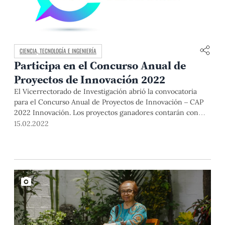
CIENCIA, TECNOLOGÍA E INGENIERÍA
Participa en el Concurso Anual de
Proyectos de Innovación 2022
El Vicerrectorado de Investigación abrió la convocatoria
para el Concurso Anual de Proyectos de Innovación – CAP
2022 Innovación. Los proyectos ganadores contarán con
financiamiento máximo de 50 mil soles. La fecha límite para
15.02.2022
postular es el 18 de marzo del 2022.