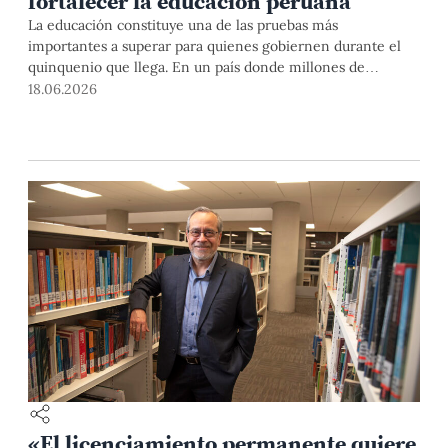
fortalecer la educación peruana
La educación constituye una de las pruebas más
importantes a superar para quienes gobiernen durante el
quinquenio que llega. En un país donde millones de
estudiantes enfrentan enormes desigualdades de acceso,
18.06.2026
calidad y oportunidades, especialistas PUCP del rubro
señalan la necesidad de tomar medidas de carácter
reformador e integrador, las mismas que ya no pueden
seguir postergándose.
«El licenciamiento permanente quiere