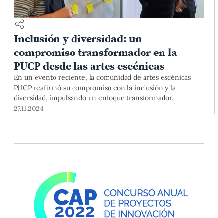
Inclusión y diversidad: un
compromiso transformador en la
PUCP desde las artes escénicas
En un evento reciente, la comunidad de artes escénicas
PUCP reafirmó su compromiso con la inclusión y la
diversidad, impulsando un enfoque transformador.
"Diversidad e inclusión: reflexiones a partir de la Guía de
27.11.2024
enseñanza de artes escénicas con enfoque inclusivo" fue un
conversatorio coorganizado por la DAES y el IDU que
reunió a docentes para debatir sobre la necesidad de
espacios educativos que respeten y celebren la diversidad.