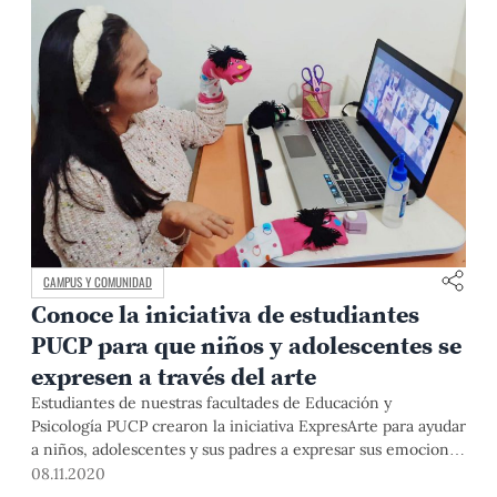
CAMPUS Y COMUNIDAD
Conoce la iniciativa de estudiantes
PUCP para que niños y adolescentes se
expresen a través del arte
Estudiantes de nuestras facultades de Educación y
Psicología PUCP crearon la iniciativa ExpresArte para ayudar
a niños, adolescentes y sus padres a expresar sus emociones
por medio en actividades artísticas en esta coyuntura de
08.11.2020
pandemia.