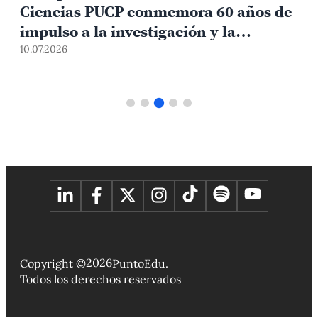
Ciencias PUCP conmemora 60 años de
impulso a la investigación y la
0
formación científica
10.07.2026
2026
Copyright ©
PuntoEdu.
Todos los derechos reservados