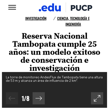
INVESTIGACIÓN
CIENCIA, TECNOLOGÍA E
/
INGENIERÍA
Reserva Nacional
Tambopata cumple 25
años: un modelo exitoso
de conservación e
investigación
La torre de monitoreo AndesFlux de Tambopata tiene una altura
de 53 m y alcanza un área de influencia de 2 km².
1
/
8