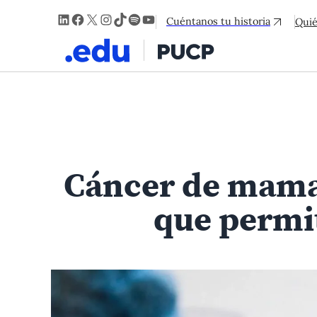
LinkedIn
Facebook
X
Instagram
TikTok
Spotify
YouTube
Cuéntanos tu historia
Qui
Cáncer de mama:
que permi