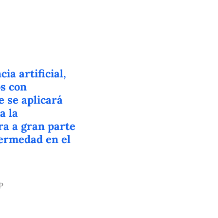
ia artificial,
os con
e se aplicará
a la
ra a gran parte
fermedad en el
P