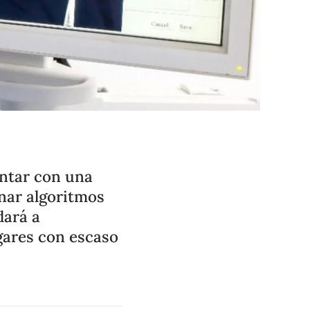
ontar con una
nar algoritmos
dará a
gares con escaso