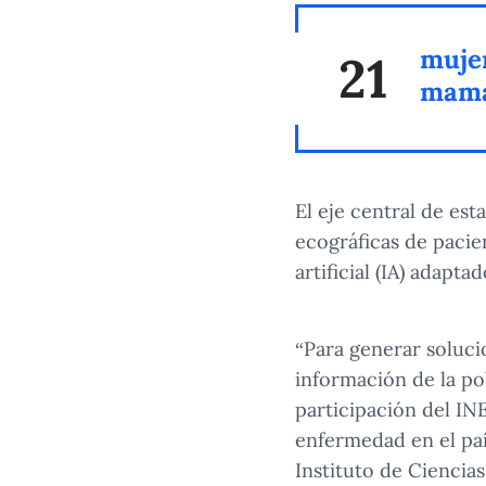
mujer
21
mama 
El eje central de est
ecográficas de pacie
artificial (IA) adapta
“Para generar solucio
información de la pob
participación del IN
enfermedad en el país
Instituto de Ciencia