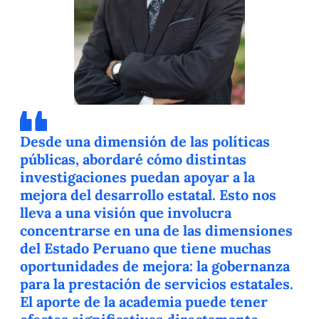
Desde una dimensión de las políticas
públicas, abordaré cómo distintas
investigaciones puedan apoyar a la
mejora del desarrollo estatal. Esto nos
lleva a una visión que involucra
concentrarse en una de las dimensiones
del Estado Peruano que tiene muchas
oportunidades de mejora: la gobernanza
para la prestación de servicios estatales.
El aporte de la academia puede tener