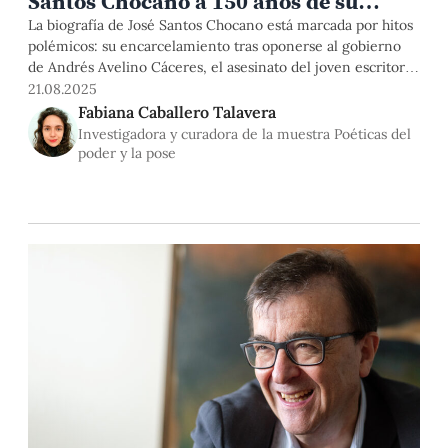
Santos Chocano a 150 años de su
nacimiento
La biografía de José Santos Chocano está marcada por hitos
polémicos: su encarcelamiento tras oponerse al gobierno
de Andrés Avelino Cáceres, el asesinato del joven escritor
Edwin Elmore en 1925 y su trágico final, cuando fue
21.08.2025
apuñalado el 13 de diciembre de 1934, en Santiago de Chile,
Fabiana Caballero Talavera
por Martín Bruce Padilla. Su vida, atravesada por
Investigadora y curadora de la muestra Poéticas del
poder y la pose