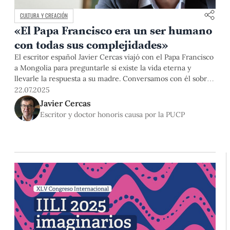
CULTURA Y CREACIÓN
«El Papa Francisco era un ser humano
con todas sus complejidades»
El escritor español Javier Cercas viajó con el Papa Francisco
a Mongolia para preguntarle si existe la vida eterna y
llevarle la respuesta a su madre. Conversamos con él sobre
su experiencia conociendo al recordado Francisco, así como
22.07.2025
cuál considera será la senda del Papa León XIV, su método
Javier Cercas
al escribir y la utilidad de la literatura.
Escritor y doctor honoris causa por la PUCP