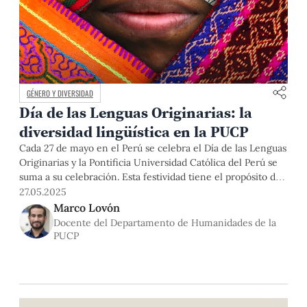
GÉNERO Y DIVERSIDAD
Día de las Lenguas Originarias: la
diversidad lingüística en la PUCP
Cada 27 de mayo en el Perú se celebra el Día de las Lenguas
Originarias y la Pontificia Universidad Católica del Perú se
suma a su celebración. Esta festividad tiene el propósito de
fomentar el uso, la preservación y la difusión de las lenguas
27.05.2025
peruanas, consideradas un patrimonio cultural inmaterial
Marco Lovón
invaluable. Las lenguas son muestra
Docente del Departamento de Humanidades de la
PUCP