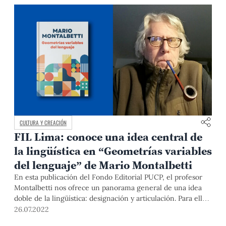
CULTURA Y CREACIÓN
FIL Lima: conoce una idea central de
la lingüística en “Geometrías variables
del lenguaje” de Mario Montalbetti
En esta publicación del Fondo Editorial PUCP, el profesor
Montalbetti nos ofrece un panorama general de una idea
doble de la lingüística: designación y articulación. Para ello,
recoge los planteamientos de grandes pensadores, como
26.07.2022
Platón, Aristóteles, Saussure, Lacan y Chomsky, y los explica