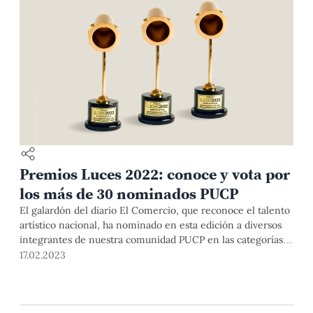
Premios Luces 2022: conoce y vota por
los más de 30 nominados PUCP
El galardón del diario El Comercio, que reconoce el talento
artístico nacional, ha nominado en esta edición a diversos
integrantes de nuestra comunidad PUCP en las categorías
de cine, artes escénicas, gastronomía, letras, creación de
17.02.2023
contenido, entre otras. Aquí te contamos quiénes son y
cómo puedes votar por ellos.