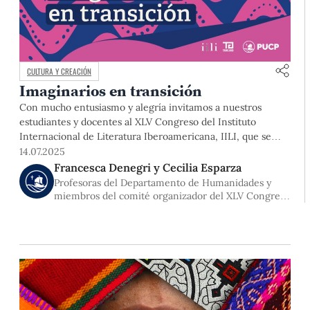
CULTURA Y CREACIÓN
Imaginarios en transición
Con mucho entusiasmo y alegría invitamos a nuestros
estudiantes y docentes al XLV Congreso del Instituto
Internacional de Literatura Iberoamericana, IILI, que se
celebrará del 16 al 19 de julio en nuestro campus
14.07.2025
universitario. El IILI, cuya sede está en la Universidad de
Francesca Denegri y Cecilia Esparza
Pittsburgh, es la institución más antigua dedicada a la
Profesoras del Departamento de Humanidades y
investigación y difusión
miembros del comité organizador del XLV Congreso
Internacional del IILI