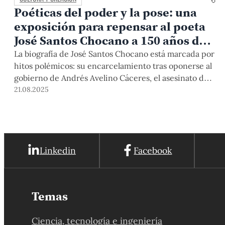
Poéticas del poder y la pose: una
exposición para repensar al poeta
José Santos Chocano a 150 años de
su nacimiento
La biografía de José Santos Chocano está marcada por
hitos polémicos: su encarcelamiento tras oponerse al
gobierno de Andrés Avelino Cáceres, el asesinato del
joven escritor Edwin Elmore en 1925 y su trágico final,
21.08.2025
cuando fue apuñalado el 13 de diciembre de 1934, en
Santiago de Chile, por Martín Bruce Padilla. Su vida,
atravesada por […]
Linkedin
Facebook
Temas
Ciencia, tecnología e ingeniería