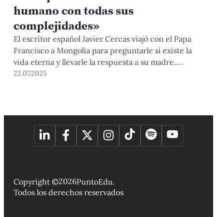
humano con todas sus
complejidades»
El escritor español Javier Cercas viajó con el Papa
Francisco a Mongolia para preguntarle si existe la
vida eterna y llevarle la respuesta a su madre.
Conversamos con él sobre su experiencia
22.07.2025
conociendo al recordado Francisco, así como cuál
considera será la senda del Papa León XIV, su
método al escribir y la utilidad de la literatura.
2026
Copyright ©
PuntoEdu.
Todos los derechos reservados