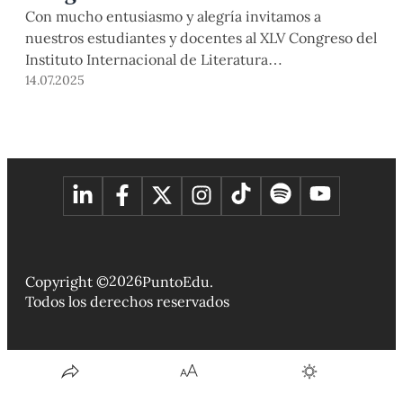
Con mucho entusiasmo y alegría invitamos a
nuestros estudiantes y docentes al XLV Congreso del
Instituto Internacional de Literatura
Iberoamericana, IILI, que se celebrará del 16 al 19 de
14.07.2025
julio en nuestro campus universitario. El IILI, cuya
sede está en la Universidad de Pittsburgh, es la
institución más antigua dedicada a la investigación y
difusión […]
2026
Copyright ©
PuntoEdu.
Todos los derechos reservados