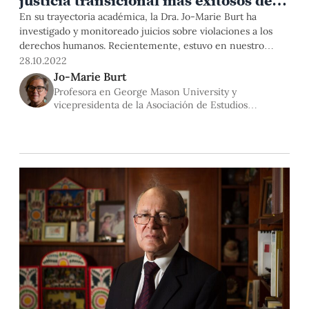
justicia transicional más exitosos del
mundo»
En su trayectoria académica, la Dra. Jo-Marie Burt ha
investigado y monitoreado juicios sobre violaciones a los
derechos humanos. Recientemente, estuvo en nuestro
campus invitada por el Grupo Interdisciplinario sobre
28.10.2022
Memoria y Democracia, y el Cisepa. Aprovechamos su visita
Jo-Marie Burt
para hablar sobre autoritarismo y memoria.
Profesora en George Mason University y
vicepresidenta de la Asociación de Estudios
Latinoamericanos (LASA)