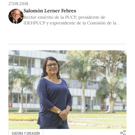
Verdad y Reconciliación que, precisamente, él presidió.
27.08.2018
Salomón Lerner Febres
Rector emérito de la PUCP, presidente de
IDEHPUCP y expresidente de la Comisión de la
Verdad y Reconciliación
CULTURA Y CREACIÓN