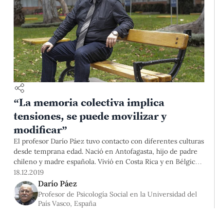
“La memoria colectiva implica
tensiones, se puede movilizar y
modificar”
El profesor Darío Páez tuvo contacto con diferentes culturas
desde temprana edad. Nació en Antofagasta, hijo de padre
chileno y madre española. Vivió en Costa Rica y en Bélgica,
donde tuvo una formación francófona, y ahora vive en
18.12.2019
España. El especialista, quien fue reconocido por el
Darío Páez
Departamento de Psicología como profesor honorario,
Profesor de Psicología Social en la Universidad del
conversó con nosotros sobre el trabajo que ha venido
País Vasco, España
desarrollando en la PUCP y sobre la importancia de la