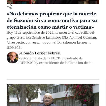
«No debemos propiciar que la muerte
de Guzmán sirva como motivo para su
eternización como mártir o víctima»
Hoy, 11 de septiembre de 2021, ha muerto el cabecilla del
grupo terrorista Sendero Luminoso (SL), Abimael Guzmán.
Al respecto, conversamos con el Dr. Salomón Lerner
Febres, quien como expresidente de la Comisión de la
11.09.2021
Verdad y Reconciliación, lideró el trabajo de investigación,
Salomón Lerner Febres
recojo de testimonios de más de 15 mil personas y la
Rector emérito de la PUCP, presidente de
realización de 21 audiencias con víctimas de la violencia
IDEHPUCP y expresidente de la Comisión de la
armada.
Verdad y Reconciliación