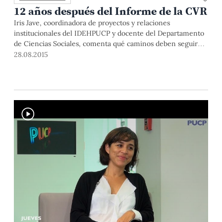
12 años después del Informe de la CVR
Iris Jave, coordinadora de proyectos y relaciones
institucionales del IDEHPUCP y docente del Departamento
de Ciencias Sociales, comenta qué caminos deben seguir
tanto los partidos políticos, el Estado y la sociedad civil para
28.08.2015
la reconciliación.