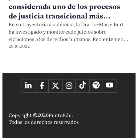
considerada uno de los procesos
de justicia transicional más
exitosos del mundo»
En su trayectoria académica, la Dra. Jo-Marie Burt
ha investigado y monitoreado juicios sobre
violaciones a los derechos humanos. Recientemente,
estuvo en nuestro campus invitada por el Grupo
28.10.2022
Interdisciplinario sobre Memoria y Democracia, y el
Cisepa. Aprovechamos su visita para hablar sobre
autoritarismo y memoria.
2026
Copyright ©
PuntoEdu.
Todos los derechos reservados