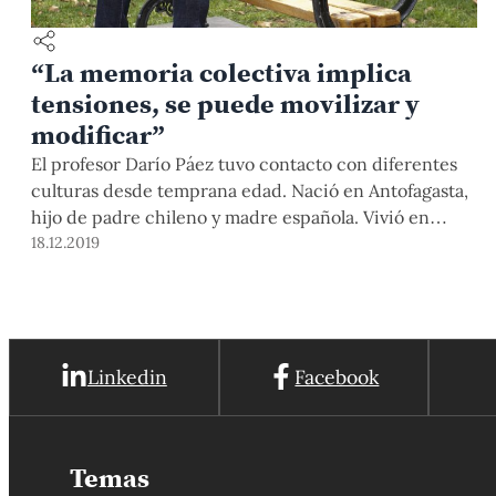
“La memoria colectiva implica
tensiones, se puede movilizar y
modificar”
El profesor Darío Páez tuvo contacto con diferentes
culturas desde temprana edad. Nació en Antofagasta,
hijo de padre chileno y madre española. Vivió en
Costa Rica y en Bélgica, donde tuvo una formación
18.12.2019
francófona, y ahora vive en España. El especialista,
quien fue reconocido por el Departamento de
Psicología como profesor honorario, conversó con
nosotros sobre el trabajo que ha venido desarrollando
Linkedin
Facebook
en la PUCP y sobre la importancia de la psicología
transcultural en el Perú y la región.
Temas