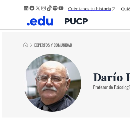
LinkedIn
Facebook
X
Instagram
TikTok
Spotify
YouTube
Cuéntanos tu historia
Qui
EXPERTOS Y COMUNIDAD
Darío 
Profesor de Psicologí