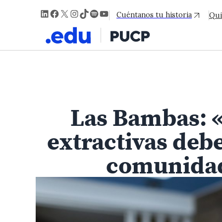
LinkedIn
Facebook
X
Instagram
TikTok
Spotify
YouTube
Cuéntanos tu historia
Qui
Las Bambas: «
extractivas deb
comunidad