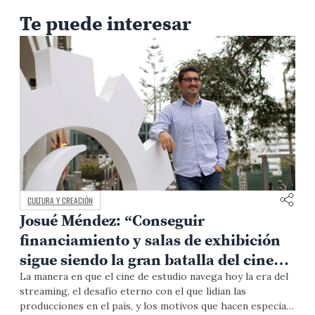
Te puede interesar
CULTURA Y CREACIÓN
Josué Méndez: “Conseguir
financiamiento y salas de exhibición
sigue siendo la gran batalla del cine
independiente en el Perú”
La manera en que el cine de estudio navega hoy la era del
A
s
streaming, el desafío eterno con el que lidian las
t
producciones en el país, y los motivos que hacen especial
s