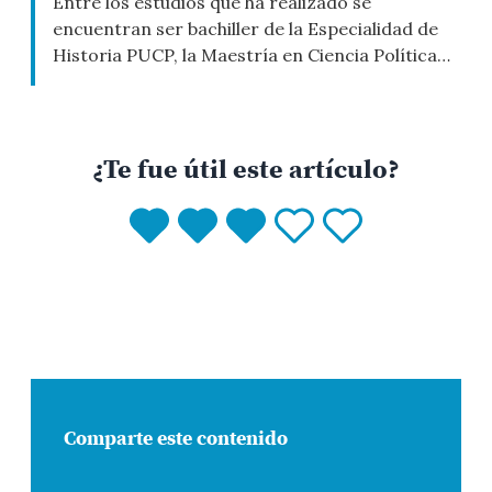
Entre los estudios que ha realizado se
encuentran ser bachiller de la Especialidad de
Historia PUCP, la Maestría en Ciencia Política
por la New School for Social Research de Nueva
York y la Maestría en Relaciones
Internacionales de la Escuela Diplomática.
Trabajó en la misión del Perú ante las Naciones
¿Te fue útil este artículo?
Unidas, en el consulado en […]
Comparte este contenido