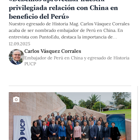
privilegiada relación con China en
beneficio del Perú»
Nuestro egresado de Historia Mag. Carlos Vásquez Corrales
acaba de ser nombrado embajador de Perú en China. En
entrevista con PuntoEdu, destaca la importancia de
promover la cooperación bilateral y productiva en
12.09.2025
tecnología, investigación académica e infraestructura, así
Carlos Vásquez Corrales
como de desarrollar las oportunidades que nos brinda el
Embajador de Perú en China y egresado de Historia
megapuerto de Chancay.
PUCP