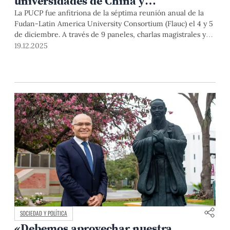
universidades de China y
Latinoamérica para un desarrollo
La PUCP fue anfitriona de la séptima reunión anual de la
Fudan-Latin America University Consortium (Flauc) el 4 y 5
igualitario
de diciembre. A través de 9 paneles, charlas magistrales y
una asamblea, los representantes de las 17 universidades
19.12.2025
integrantes del consorcio promovieron la colaboración
equitativa entre ambas regiones y el papel de la academia
frente a los desafíos del mundo actual.
SOCIEDAD Y POLÍTICA
«Debemos aprovechar nuestra