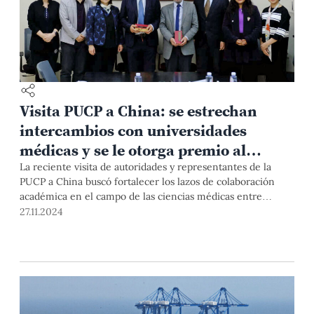
Visita PUCP a China: se estrechan
intercambios con universidades
médicas y se le otorga premio al
Instituto Confucio
La reciente visita de autoridades y representantes de la
PUCP a China buscó fortalecer los lazos de colaboración
académica en el campo de las ciencias médicas entre
nuestra Universidad y prestigiosas instituciones educativas
27.11.2024
del país asiático. Asimismo, se destacó al Instituto Confucio
PUCP como uno de los mejores centros de exámenes HSK a
nivel mundial.