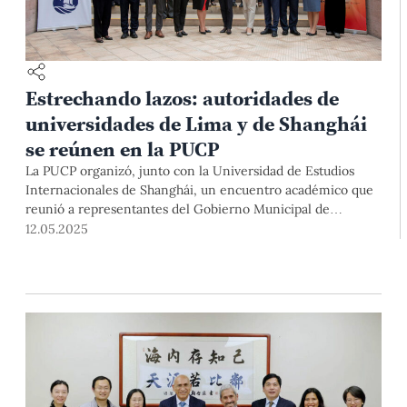
Estrechando lazos: autoridades de
universidades de Lima y de Shanghái
se reúnen en la PUCP
La PUCP organizó, junto con la Universidad de Estudios
Internacionales de Shanghái, un encuentro académico que
reunió a representantes del Gobierno Municipal de
Shanghái y de destacadas universidades peruanas para
12.05.2025
promover una agenda conjunta de investigación, movilidad
e innovación educativa.