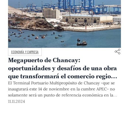
ECONOMÍA Y EMPRESA
Megapuerto de Chancay:
oportunidades y desafíos de una obra
que transformará el comercio regional
y la economía peruana
El Terminal Portuario Multipropósito de Chancay -que se
inaugurará este 14 de noviembre en la cumbre APEC- no
solamente será un punto de referencia económica en la
región, sino que también potenciará el comercio y ubicará a
11.11.2024
nuestro país como un centro estratégico y logístico en el
corredor marítimo Asia-Pacífico. Sin embargo, dada la
magnitud del proyecto, también trae consigo desafíos
importantes a los que hay que hacer frente. En este