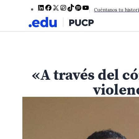
LinkedIn
Facebook
X
Instagram
TikTok
Spotify
YouTube
Cuéntanos tu histori
«A través del c
violen